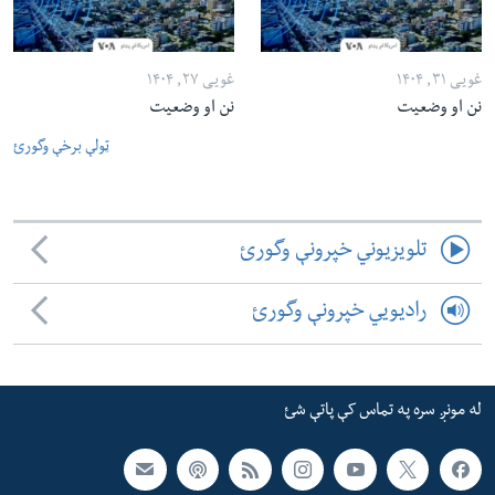
غویی ۳۱, ۱۴۰۴
غویی ۲۷, ۱۴۰۴
نن او وضعیت
نن او وضعیت
ټولې برخې وگورئ
تلویزیوني خپرونې وگورئ
رادیویي خپرونې وگورئ
له مونږ سره په تماس کې پاتې شئ