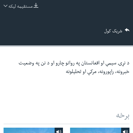
ئ
مستقیمه لیکه
له مونږ سره په تماس کې پاتې شئ
ټون
ای
شریک کول
ه
ژبې
اړ
ئ
د نړۍ سیمې او افغانستان په روانو چارو او د نن په وضعیت
خبرونه، راپورونه، مرکې او تحلیلونه
برخه