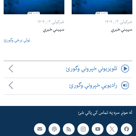
غبرګولی ۰۳, ۱۴۰۴
غبرګولی ۰۲, ۱۴۰۴
سپېنې خبرې
سپېنې خبرې
ټولې برخې وگورئ
تلویزیوني خپرونې وگورئ
رادیویي خپرونې وگورئ
له مونږ سره په تماس کې پاتې شئ