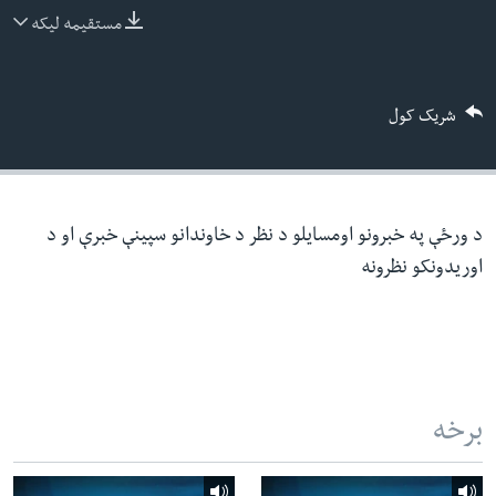
ئ
مستقیمه لیکه
له مونږ سره په تماس کې پاتې شئ
ټون
ای
شریک کول
ه
ژبې
اړ
ئ
د ورځې په خبرونو اومسایلو د نظر د خاوندانو سپینې خبرې او د
اوریدونکو نظرونه
برخه