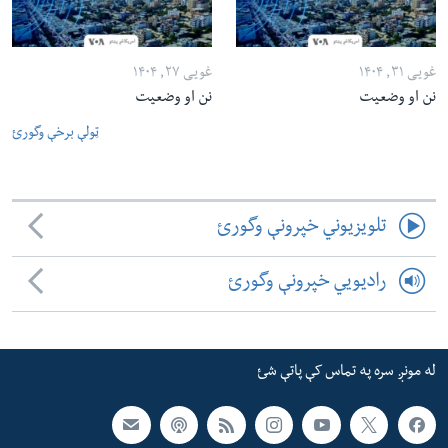
غویی ۳۱, ۱۴۰۴
غویی ۲۷, ۱۴۰۴
نن او وضعیت
نن او وضعیت
ټولې برخې وگورئ
تلویزیوني خپرونې وگورئ
رادیویي خپرونې وگورئ
له مونږ سره په تماس کې پاتې شئ