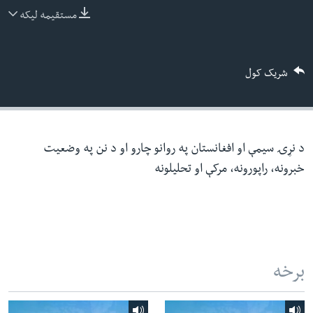
ئ
مستقیمه لیکه
له مونږ سره په تماس کې پاتې شئ
ټون
ای
شریک کول
ه
ژبې
اړ
ئ
د نړۍ سیمې او افغانستان په روانو چارو او د نن په وضعیت
خبرونه، راپورونه، مرکې او تحلیلونه
برخه