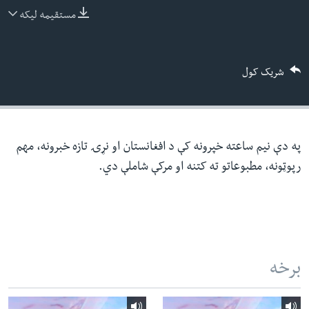
ئ
مستقیمه لیکه
له مونږ سره په تماس کې پاتې شئ
ټون
ای
شریک کول
ه
ژبې
اړ
ئ
په دې نیم ساعته خپرونه کې د افغانستان او نړۍ تازه خبرونه، مهم
رپوټونه، مطبوعاتو ته کتنه او مرکې شاملې دي.
برخه