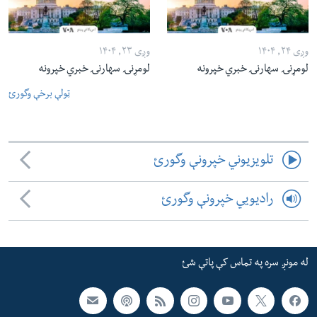
وږی ۲۴, ۱۴۰۴
وږی ۲۳, ۱۴۰۴
لومړنۍ سهارنۍ خبري خپرونه
لومړنۍ سهارنۍ خبري خپرونه
ټولې برخې وگورئ
تلویزیوني خپرونې وگورئ
رادیویي خپرونې وگورئ
له مونږ سره په تماس کې پاتې شئ