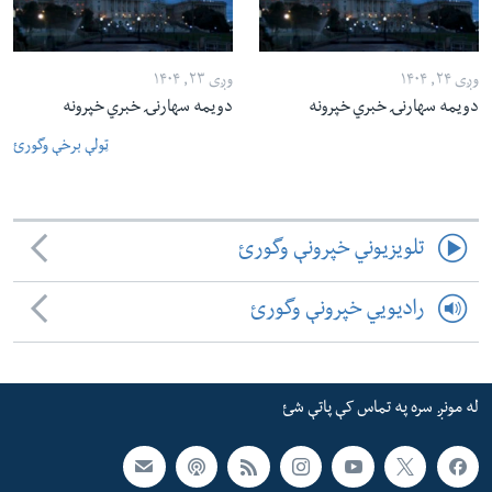
وږی ۲۴, ۱۴۰۴
وږی ۲۳, ۱۴۰۴
دویمه سهارنۍ خبري خپرونه
دویمه سهارنۍ خبري خپرونه
ټولې برخې وگورئ
تلویزیوني خپرونې وگورئ
رادیویي خپرونې وگورئ
له مونږ سره په تماس کې پاتې شئ