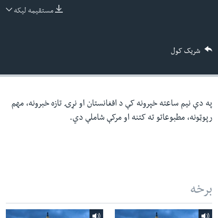
ئ
مستقیمه لیکه
له مونږ سره په تماس کې پاتې شئ
ټون
ای
شریک کول
ه
ژبې
اړ
ئ
په دې نیم ساعته خپرونه کې د افغانستان او نړۍ تازه خبرونه، مهم
رپوټونه، مطبوعاتو ته کتنه او مرکې شاملې دي.
برخه