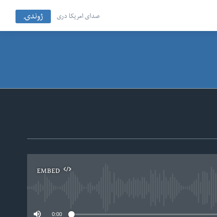
ژوندۍ
صدای امریکا دری
EMBED
No
0:00