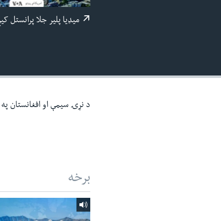
ئ
میډيا پلیر جلا پرانستل کی
ټون
ای
ه
اړ
ئ
د نړۍ سیمې او افغانستان په ر
برخه