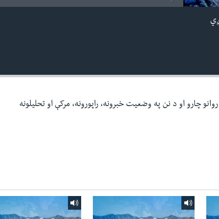
ږي
وانو چارو او د نن په وضعیت خبرونه، راپورونه، مرکې او تحلیلونه