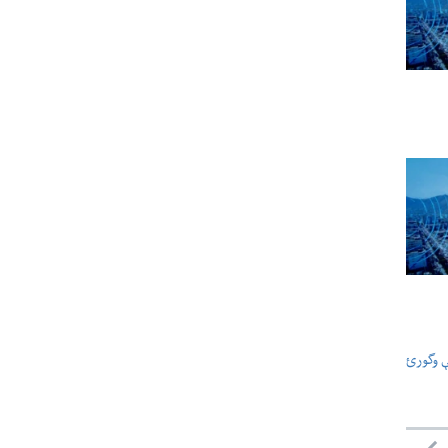
ې وگورئ