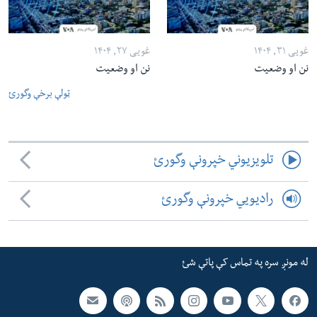
غویی ۳۱, ۱۴۰۴
غویی ۲۷, ۱۴۰۴
نن او وضعیت
نن او وضعیت
ټولې برخې وگورئ
تلویزیوني خپرونې وگورئ
رادیویي خپرونې وگورئ
له مونږ سره په تماس کې پاتې شئ