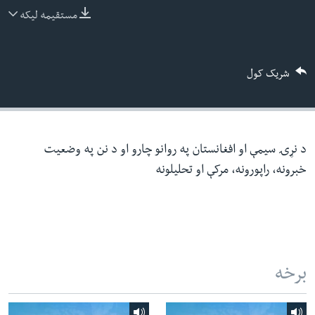
ئ
مستقیمه لیکه
له مونږ سره په تماس کې پاتې شئ
ټون
ای
شریک کول
ه
ژبې
اړ
ئ
د نړۍ سیمې او افغانستان په روانو چارو او د نن په وضعیت
خبرونه، راپورونه، مرکې او تحلیلونه
برخه