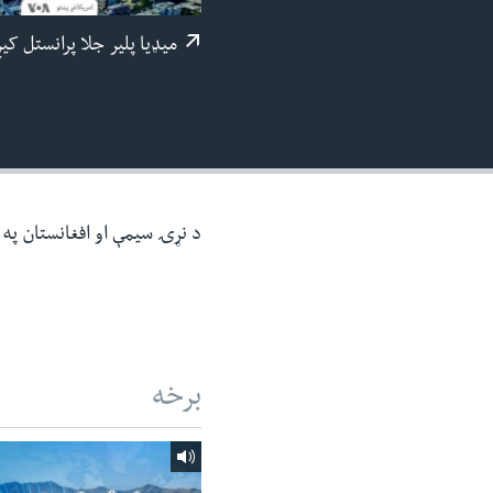
ئ
میډيا پلیر جلا پرانستل کی
ټون
ای
ه
اړ
ئ
د نړۍ سیمې او افغانستان په ر
برخه