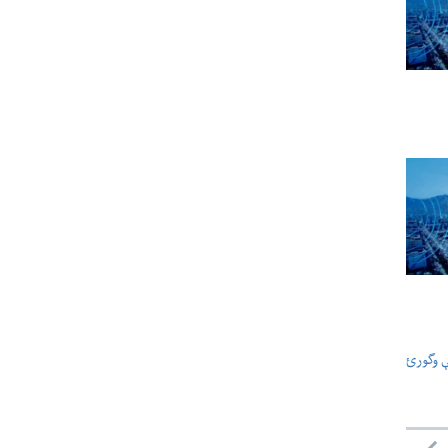
ې وگورئ