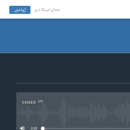
ژوندۍ
صدای امریکا دری
EMBED
No
0:00