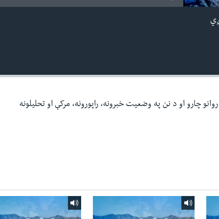
ږي
وانو چارو او د نن په وضعیت خبرونه، راپورونه، مرکې او تحلیلونه