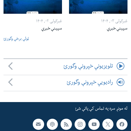
غبرګولی ۰۳, ۱۴۰۴
غبرګولی ۰۲, ۱۴۰۴
سپېنې خبرې
سپېنې خبرې
ټولې برخې وگورئ
تلویزیوني خپرونې وگورئ
رادیویي خپرونې وگورئ
له مونږ سره په تماس کې پاتې شئ