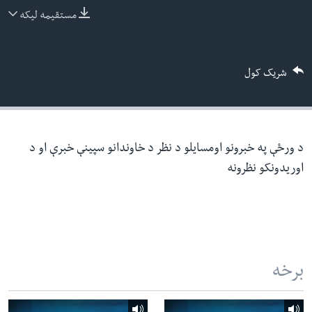
ئ
مستقیمه لیکه
له مونږ سره په تماس کې پاتې شئ
ټون
ای
شریک کول
ه
ژبې
اړ
ئ
د ورځې په خبرونو اومسایلو د نظر د خاوندانو سپینې خبرې او د
اوریدونکو نظرونه
برخه