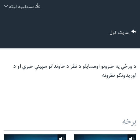
ئ
مستقیمه لیکه
له مونږ سره په تماس کې پاتې شئ
ټون
ای
شریک کول
ه
ژبې
اړ
ئ
د ورځې په خبرونو اومسایلو د نظر د خاوندانو سپینې خبرې او د
اوریدونکو نظرونه
برخه