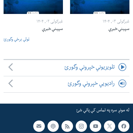
غبرګولی ۰۳, ۱۴۰۴
غبرګولی ۰۲, ۱۴۰۴
سپېنې خبرې
سپېنې خبرې
ټولې برخې وگورئ
تلویزیوني خپرونې وگورئ
رادیویي خپرونې وگورئ
له مونږ سره په تماس کې پاتې شئ