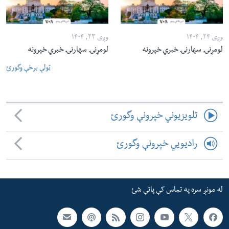
وږی ۲۴, ۱۴۰۴
وږی ۲۳, ۱۴۰۴
لومړنۍ سهارنۍ خبري خپرونه
لومړنۍ سهارنۍ خبري خپرونه
ټولې برخې وگورئ
تلویزیوني خپرونې وگورئ
رادیویي خپرونې وگورئ
له مونږ سره په تماس کې پاتې شئ