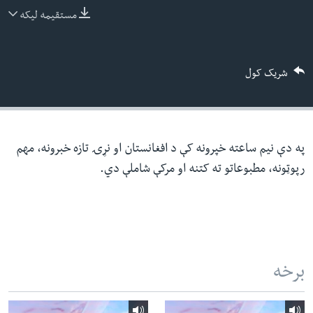
ئ
مستقیمه لیکه
له مونږ سره په تماس کې پاتې شئ
ټون
ای
شریک کول
ه
ژبې
اړ
ئ
په دې نیم ساعته خپرونه کې د افغانستان او نړۍ تازه خبرونه، مهم
رپوټونه، مطبوعاتو ته کتنه او مرکې شاملې دي.
برخه