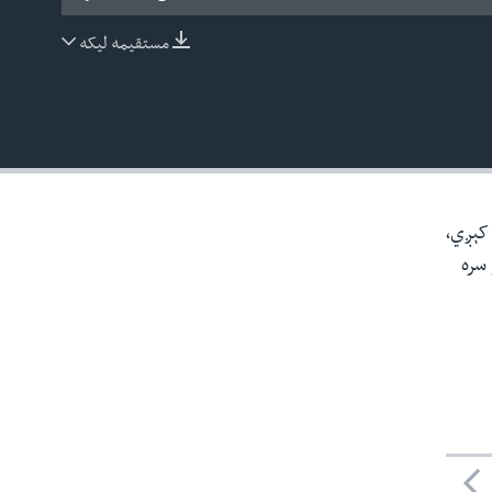
مستقیمه لیکه
EMBED
 کېږي،
 سره