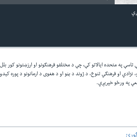
ږي
ې تاسې په متحده ایالاتو کې، چې د مختلفو فرهنګونو او ارزښتونو کور بلل
، نژادي او فرهنګي تنوع، د ژوند د بڼو او د هغوی د ارمانونو د پوره کیدو
عې په ورځو خپریږي.
گورئ