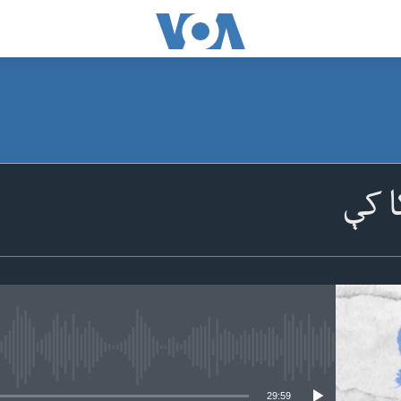
ا کې
 media source currently available
29:59