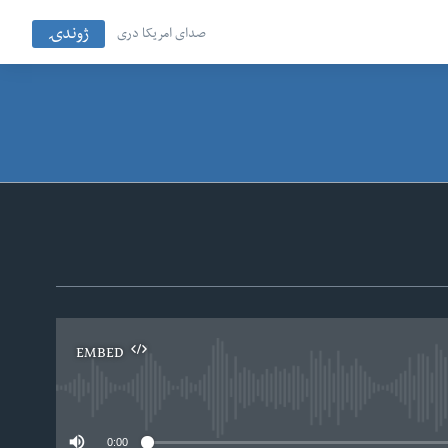
ژوندۍ
صدای امریکا دری
EMBED
No
0:00