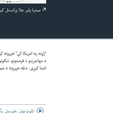
ئ
میډيا پلیر جلا پرانستل کی
ټون
ای
ه
اړ
ئ
"ژوند په امریکا کې" خپرونه ک
د مهاجرینو د فرصتونو، ننګونو
اشنا کیږی. دغه خپرونه د جم
تلویزیوني خپرونې و