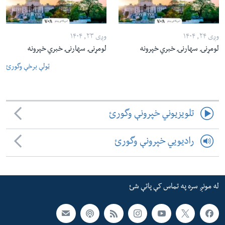
وږی ۲۴, ۱۴۰۴
وږی ۲۳, ۱۴۰۴
لومړنۍ سهارنۍ خبري خپرونه
لومړنۍ سهارنۍ خبري خپرونه
ټولې برخې وگورئ
تلویزیوني خپرونې وگورئ
رادیویي خپرونې وگورئ
له مونږ سره په تماس کې پاتې شئ