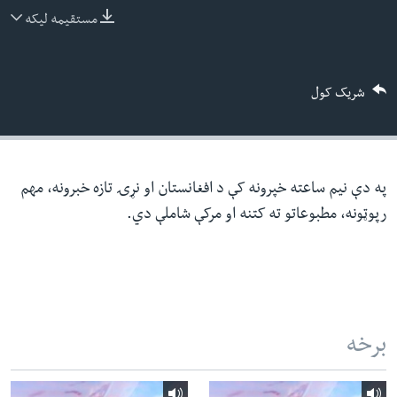
ئ
مستقیمه لیکه
له مونږ سره په تماس کې پاتې شئ
ټون
ای
شریک کول
ه
ژبې
اړ
ئ
په دې نیم ساعته خپرونه کې د افغانستان او نړۍ تازه خبرونه، مهم
رپوټونه، مطبوعاتو ته کتنه او مرکې شاملې دي.
برخه