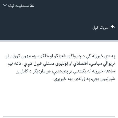
ئ
مستقیمه لیکه
له مونږ سره په تماس کې پاتې شئ
ټون
ای
شریک کول
ه
ژبې
اړ
ئ
په دې خپرونه کې د چارواکو، شنونکو او خلکو سره، مهمې کورنۍ او
نړیوالې سیاسي، اقتصادي او ټولنیزې مسئلې څېړل کېږي. دغه نیم
ساعته خپرونه له یکشنبې تر پنجشنبې، هر مازدیګر د کابل پر
شپږنیمې بجې، په ژوندۍ بڼه خپرېږي.