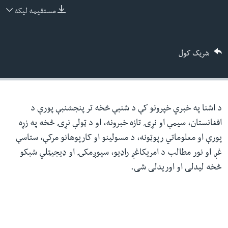
ئ
مستقیمه لیکه
له مونږ سره په تماس کې پاتې شئ
ټون
ای
شریک کول
ه
ژبې
اړ
ئ
د اشنا په خبري خپرونو کې د شنبې څخه تر پنجشنبې پورې د
افغانستان، سیمې او نړۍ تازه خبرونه، او د ټولې نړۍ څخه په زړه
پورې او معلوماتي رپوټونه، د مسولینو او کارپوهانو مرکې، ستاسې
غږ او نور مطالب د امریکاغږ راډیو، سپوږمکۍ او ډیجیټلي شبکو
څخه لیدلی او اوریدلی شی.