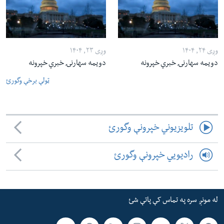
وږی ۲۴, ۱۴۰۴
وږی ۲۳, ۱۴۰۴
دویمه سهارنۍ خبري خپرونه
دویمه سهارنۍ خبري خپرونه
ټولې برخې وگورئ
تلویزیوني خپرونې وگورئ
رادیویي خپرونې وگورئ
له مونږ سره په تماس کې پاتې شئ