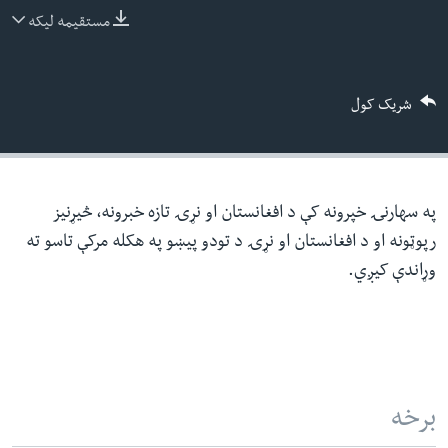
ئ
مستقیمه لیکه
له مونږ سره په تماس کې پاتې شئ
ټون
ای
شریک کول
ه
ژبې
اړ
ئ
په سهارنۍ خپرونه کې د افغانستان او نړۍ تازه خبرونه، څیړنیز
رپوټونه او د افغانستان او نړۍ د تودو پیښو په هکله مرکې تاسو ته
وړاندې کیږي.
برخه