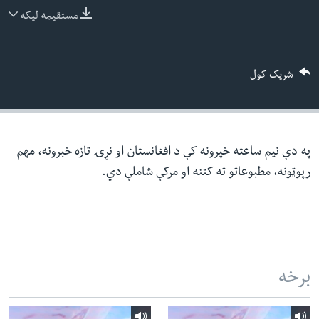
ئ
مستقیمه لیکه
له مونږ سره په تماس کې پاتې شئ
ټون
ای
شریک کول
ه
ژبې
اړ
ئ
په دې نیم ساعته خپرونه کې د افغانستان او نړۍ تازه خبرونه، مهم
رپوټونه، مطبوعاتو ته کتنه او مرکې شاملې دي.
برخه