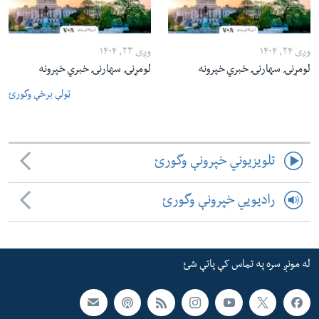
وږی ۲۴, ۱۴۰۴
وږی ۲۳, ۱۴۰۴
لومړنۍ سهارنۍ خبري خپرونه
لومړنۍ سهارنۍ خبري خپرونه
ټولې برخې وگورئ
تلویزیوني خپرونې وگورئ
رادیویي خپرونې وگورئ
له مونږ سره په تماس کې پاتې شئ