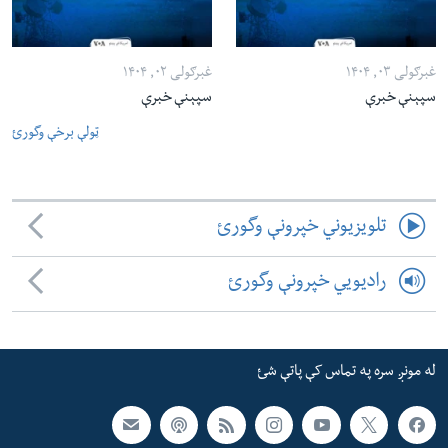
غبرګولی ۰۳, ۱۴۰۴
غبرګولی ۰۲, ۱۴۰۴
سپېنې خبرې
سپېنې خبرې
ټولې برخې وگورئ
تلویزیوني خپرونې وگورئ
رادیویي خپرونې وگورئ
له مونږ سره په تماس کې پاتې شئ