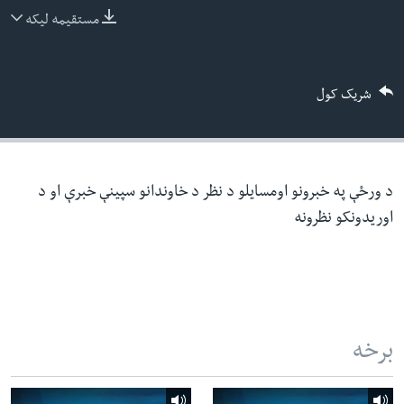
ئ
مستقیمه لیکه
له مونږ سره په تماس کې پاتې شئ
ټون
ای
شریک کول
ه
ژبې
اړ
ئ
د ورځې په خبرونو اومسایلو د نظر د خاوندانو سپینې خبرې او د
اوریدونکو نظرونه
برخه