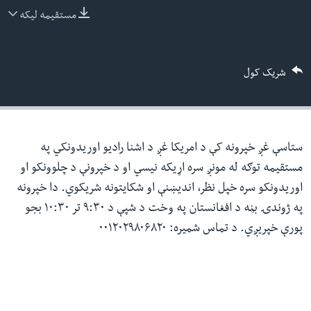
ئ
مستقیمه لیکه
له مونږ سره په تماس کې پاتې شئ
ټون
ای
شریک کول
ه
ژبې
اړ
ئ
ستاسې غږ خپرونه کې د امریکا غږ د اشنا رادیو اوریدونکي په
مستقیمه توګه له مونږ سره اړیکه نیسي او د خپرونې د چلوونکو او
اوریدونکو سره خپل نظر، اندیښنې او شکایتونه شریکوي. دا خپرونه
په ژوندۍ بڼه د افغانستان په وخت د شپې د ۹:۳۰ تر ۱۰:۳۰ بجو
پورې خپریږي. د تماس شمیره: ۰۰۱۲۰۲۹۸۰۶۸۲۰