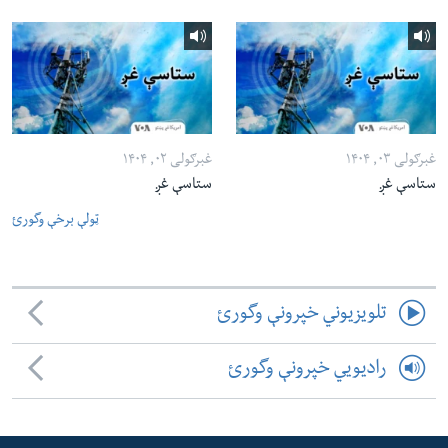
غبرګولی ۰۳, ۱۴۰۴
غبرګولی ۰۲, ۱۴۰۴
ستاسې غږ
ستاسې غږ
ټولې برخې وگورئ
تلویزیوني خپرونې وگورئ
رادیویي خپرونې وگورئ