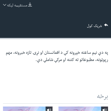
ئ
مستقیمه لیکه
له مونږ سره په تماس کې پاتې شئ
ټون
ای
شریک کول
ه
ژبې
اړ
ئ
په دې نیم ساعته خپرونه کې د افغانستان او نړۍ تازه خبرونه، مهم
رپوټونه، مطبوعاتو ته کتنه او مرکې شاملې دي.
برخه