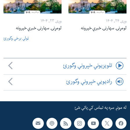
وږی ۲۴, ۱۴۰۴
وږی ۲۳, ۱۴۰۴
لومړنۍ سهارنۍ خبري خپرونه
لومړنۍ سهارنۍ خبري خپرونه
ټولې برخې وگورئ
تلویزیوني خپرونې وگورئ
رادیویي خپرونې وگورئ
له مونږ سره په تماس کې پاتې شئ