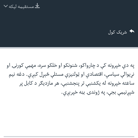
ئ
مستقیمه لیکه
له مونږ سره په تماس کې پاتې شئ
ټون
ای
شریک کول
ه
ژبې
اړ
ئ
په دې خپرونه کې د چارواکو، شنونکو او خلکو سره، مهمې کورنۍ او
نړیوالې سیاسي، اقتصادي او ټولنیزې مسئلې څېړل کېږي. دغه نیم
ساعته خپرونه له یکشنبې تر پنجشنبې، هر مازدیګر د کابل پر
شپږنیمې بجې، په ژوندۍ بڼه خپرېږي.