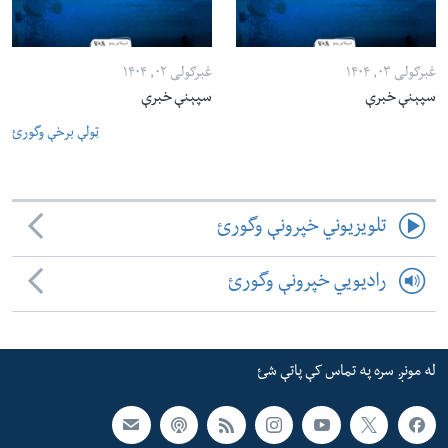
غبرګولی ۰۳, ۱۴۰۴
غبرګولی ۰۲, ۱۴۰۴
سپېنې خبرې
سپېنې خبرې
ټولې برخې وگورئ
تلویزیوني خپرونې وگورئ
رادیویي خپرونې وگورئ
له مونږ سره په تماس کې پاتې شئ