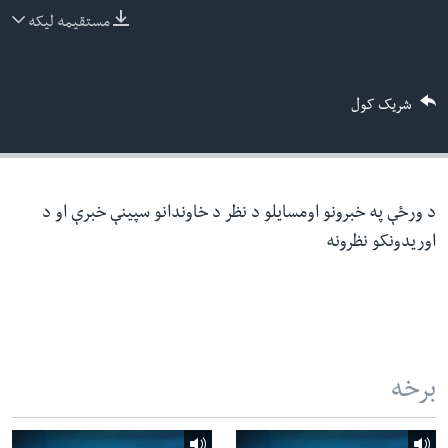
ئ
مستقیمه لیکه
له مونږ سره په تماس کې پاتې شئ
ټون
ای
شریک کول
ه
ژبې
اړ
ئ
د ورځې په خبرونو اومسایلو د نظر د خاوندانو سپینې خبرې او د
اوریدونکو نظرونه
برخه