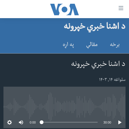
اس
د اشنا خبري خپرونه
سي
کورپاڼه
ړ
افغانستان
برخه
مقالې
په اړه
تصالات
سیمه
صلي
امریکا
د اشنا خبري خپرونه
تن
نړۍ
ه
سلواغه ۱۴, ۱۴۰۳
ښځې او نجونې
اړ
ئ
ځوانان
مومي
د بیان ازادي
ارښود
No media source currently available
روغتیا
ه
0:00
30:00
سرمقاله
اړ