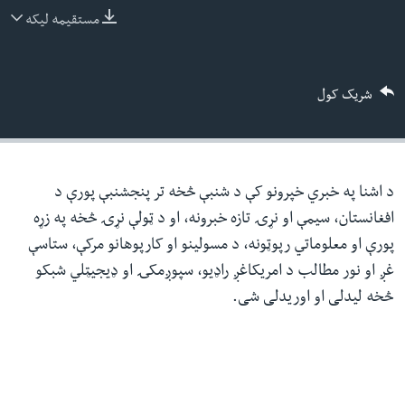
ئ
مستقیمه لیکه
له مونږ سره په تماس کې پاتې شئ
ټون
ای
شریک کول
ه
ژبې
اړ
ئ
د اشنا په خبري خپرونو کې د شنبې څخه تر پنجشنبې پورې د
افغانستان، سیمې او نړۍ تازه خبرونه، او د ټولې نړۍ څخه په زړه
پورې او معلوماتي رپوټونه، د مسولینو او کارپوهانو مرکې، ستاسې
غږ او نور مطالب د امریکاغږ راډیو، سپوږمکۍ او ډیجیټلي شبکو
څخه لیدلی او اوریدلی شی.