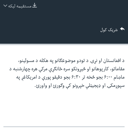
ئ
مستقیمه لیکه
له مونږ سره په تماس کې پاتې شئ
ټون
ای
شریک کول
ه
ژبې
اړ
ئ
د افغانستان او نړۍ د تودو موضوعګانو په هکله د مسولینو،
مقاماتو، کارپوهانو او څیړونکو سره ځانګړې مرکې هره چهارشنبه د
ماښام ۶:۰۰ بجو څخه تر ۶:۳۰ بجو دقیقو پورې د امریکاغږ په
سپوږمکۍ او ډیجیټلي خپرونو کې وګورئ او واورئ.