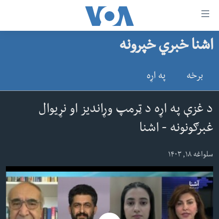
اس
اشنا خبري خپرونه
سي
کورپاڼه
ړ
افغانستان
برخه
په اړه
تصالات
سیمه
صلي
امریکا
د غزې په اړه د ټرمپ وړاندیز او نړیوال
تن
نړۍ
غبرګونونه - اشنا
ه
ښځې او نجونې
اړ
سلواغه ۱۸, ۱۴۰۳
ئ
ځوانان
مومي
د بیان ازادي
ارښود
روغتیا
ه
سرمقاله
اړ