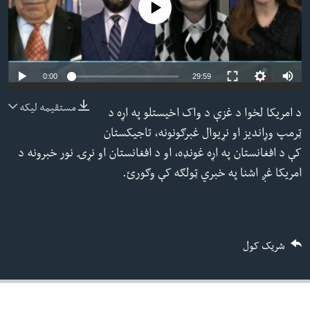
No media source currently available
ئ
له مونږ سره په تماس کې پاتې شئ
ټون
ای
ه
Auto
0:00
29:59
ژبې
اړ
240p
مستقیمه لیکه
د امریکا لخوا د غزې د واک اخیستلو په اړه د
ئ
360p
ټرمپ وړاندیز او نړیوال غبرګونونه، تاجیکستان
480p
کې د افغانستان په اړه غونډه، او د افغانستان او نړۍ نور خبرونه د
480p
360p
240p
Auto
720p
امریکا غږ اشنا په خبري ټولګه کې وګورئ.
1080p
720p
1080p
شریک کول