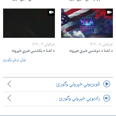
غبرګولی ۰۵, ۱۴۰۴
غبرګولی ۰۴, ۱۴۰۴
د اشنا د دوشنبې خبري خپرونه
د اشنا د یکشنبې خبري خپرونه
ټولې برخې وگورئ
تلویزیوني خپرونې وگورئ
رادیویي خپرونې وگورئ