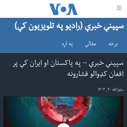
اس
سپینې خبرې (رادیو په تلویزیون کې)
سي
کورپاڼه
ړ
افغانستان
برخه
مقالې
په اړه
تصالات
سیمه
صلي
امریکا
سپینې خبرې – په پاکستان او ایران کې پر
تن
نړۍ
افغان کډوالو فشارونه
ه
ښځې او نجونې
اړ
سلواغه ۲۰, ۱۴۰۳
ئ
ځوانان
مومي
د بیان ازادي
ارښود
روغتیا
ه
سرمقاله
اړ