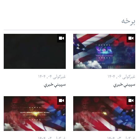
برخه
غبرګولی ۰۶, ۱۴۰۴
غبرګولی ۰۴, ۱۴۰۴
سپینې خبرې
سپینې خبرې