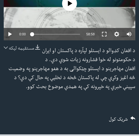
No media source currently available
ئ
له مونږ سره په تماس کې پاتې شئ
ټون
ای
ه
Auto
0:00
58:58
ژبې
اړ
240p
مستقیمه لیکه
د افغان کډوالو د ایستلو لپآره د پاکستان او ایران
ئ
360p
د حکومتونو له خوا فشارونه زیات شوي دي. د
480p
افغان مهاجرینو د ایستلو چټکوالی به د هغو مهاجرینو په وضعیت
480p
360p
240p
Auto
720p
څه اغیز وکړي چې له پاکستان څخه د تخلیې په حال کې دي؟ د
1080p
720p
سپینې خبري په خپرونه کې په همدې موضوع بحث کوو.
1080p
شریک کول