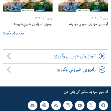
وږی ۲۴, ۱۴۰۴
وږی ۲۳, ۱۴۰۴
لومړنۍ سهارنۍ خبري خپرونه
لومړنۍ سهارنۍ خبري خپرونه
ټولې برخې وگورئ
تلویزیوني خپرونې وگورئ
رادیویي خپرونې وگورئ
له مونږ سره په تماس کې پاتې شئ