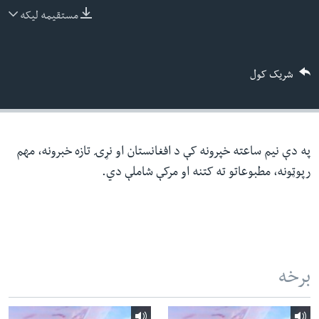
ئ
مستقیمه لیکه
له مونږ سره په تماس کې پاتې شئ
ټون
ای
شریک کول
ه
ژبې
اړ
ئ
په دې نیم ساعته خپرونه کې د افغانستان او نړۍ تازه خبرونه، مهم
رپوټونه، مطبوعاتو ته کتنه او مرکې شاملې دي.
برخه