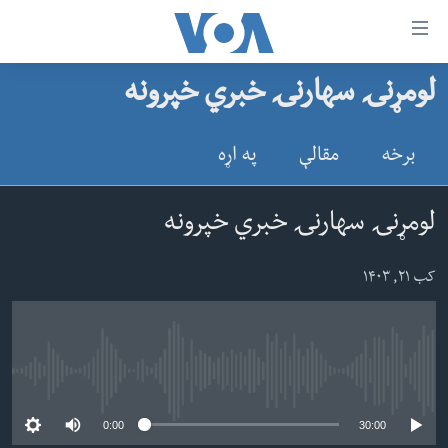
اس
لومړنۍ سهارنۍ خبري خپرونه
سي
کورپاڼه
ړ
افغانستان
برخه
مقالې
په اړه
تصالات
سیمه
صلي
امریکا
لومړنۍ سهارنۍ خبري خپرونه
تن
نړۍ
ه
کب ۲۱, ۱۴۰۳
ښځې او نجونې
اړ
ئ
ځوانان
مومي
د بیان ازادي
ارښود
No media source currently available
روغتیا
ه
0:00
30:00
سرمقاله
اړ