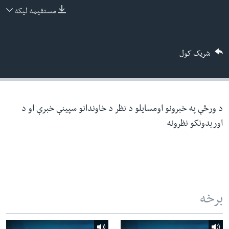
ئ
مستقیمه لیکه
له مونږ سره په تماس کې پاتې شئ
ټون
ای
شریک کول
ه
ژبې
اړ
ئ
د ورځې په خبرونو اومسایلو د نظر د خاوندانو سپینې خبرې او د
اوریدونکو نظرونه
برخه