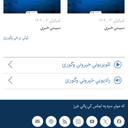
غبرګولی ۰۳, ۱۴۰۴
غبرګولی ۰۲, ۱۴۰۴
سپېنې خبرې
سپېنې خبرې
ټولې برخې وگورئ
تلویزیوني خپرونې وگورئ
رادیویي خپرونې وگورئ
له مونږ سره په تماس کې پاتې شئ