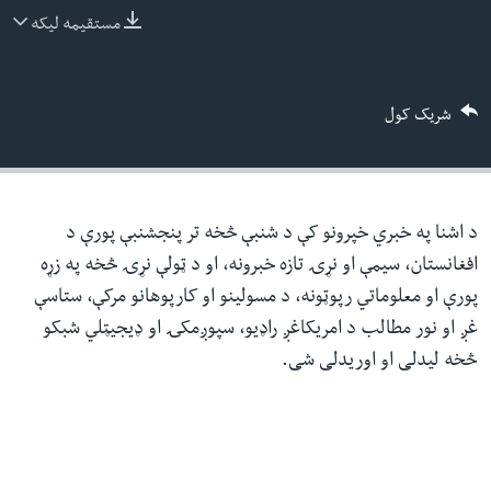
ئ
مستقیمه لیکه
له مونږ سره په تماس کې پاتې شئ
ټون
ای
شریک کول
ه
ژبې
اړ
ئ
د اشنا په خبري خپرونو کې د شنبې څخه تر پنجشنبې پورې د
افغانستان، سیمې او نړۍ تازه خبرونه، او د ټولې نړۍ څخه په زړه
پورې او معلوماتي رپوټونه، د مسولینو او کارپوهانو مرکې، ستاسې
غږ او نور مطالب د امریکاغږ راډیو، سپوږمکۍ او ډیجیټلي شبکو
څخه لیدلی او اوریدلی شی.