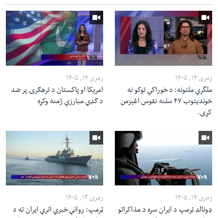
زمری ۱۴, ۱۴۰۵
زمری ۱۴, ۱۴۰۵
ملگري ملتونه: د خوراکي توکو نه
امریکا او پاکستان د ترهګرۍ پر ضد
خوندیتوب ۴۷ سلنه نفوس اغېزمن
د ګډې مبارزې ژمنه وکړه
کړی.
زمری ۱۴, ۱۴۰۵
زمری ۱۳, ۱۴۰۵
ډونالډ ټرمپ د ایران سره د مذاکراتو
ټرمپ: روانې خبرې اترې ایران ته د