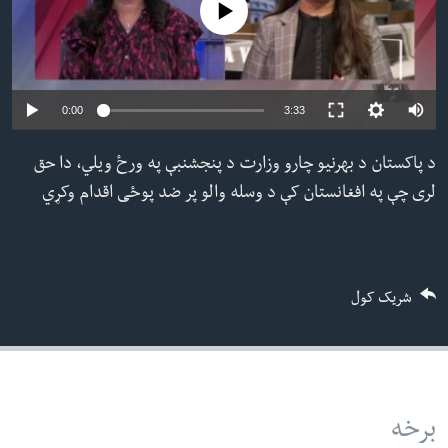
No media source currently available
ئ
له مونږ سره په تماس کې پاتې شئ
ټون
ای
ه
Auto
0:00
3:33
ژبې
اړ
240p
د پاکستان د بهرنیو چارو وزارت د پنجشنبې په ورځ ویلي، دا حق
ئ
360p
لری چې په افغانستان کې د وسله والو پر ضد پوځی اقدام وکړي
480p
480p
360p
240p
Auto
720p
1080p
720p
1080p
شریک کول
برخه