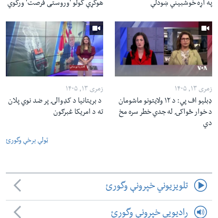
په اړه خوشبیني ښودلې
هوکړې کولو 'وروستی فرصت' ورکوي
زمری ۱۳, ۱۴۰۵
زمری ۱۳, ۱۴۰۵
ډبلیو اف پي: د ۱۲ ولایتونو ماشومان
د بریتانیا د کډوالۍ پر ضد نوي پلان
د خوار ځواکۍ له جدي خطر سره مخ
ته د امریکا غبرګون
دي
ټولې برخې وگورئ
تلویزیوني خپرونې وگورئ
رادیویي خپرونې وگورئ