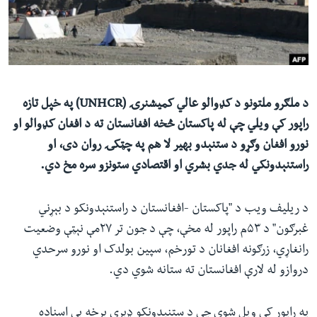
ئ
له مونږ سره په تماس کې پاتې شئ
ټون
ای
ه
ژبې
اړ
د ملګرو ملتونو د کډوالو عالي کمیشنرۍ (UNHCR) په خپل تازه
ئ
راپور کې ویلي چې له پاکستان څخه افغانستان ته د افغان کډوالو او
نورو افغان وګړو د ستنېدو بهیر لا هم په چټکۍ روان دی، او
راستنېدونکي له جدي بشري او اقتصادي ستونزو سره مخ دي.
د ریلیف ویب د "پاکستان -افغانستان د راستنېدونکو د بېړني
غبرګون" د ۵۳م راپور له مخې، چې د جون تر ۲۷مې نېټې وضعیت
رانغاړي، زرګونه افغانان د تورخم، سپین بولدک او نورو سرحدي
دروازو له لارې افغانستان ته ستانه شوي دي.
په راپور کې ویل شوي چې د ستنېدونکو ډېری برخه بې اسناده