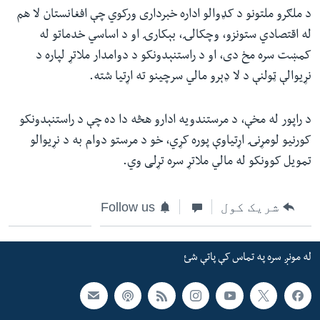
د ملګرو ملتونو د کډوالو اداره خبرداری ورکوي چې افغانستان لا هم
له اقتصادي ستونزو، وچکالۍ، بېکارۍ او د اساسي خدماتو له
کمښت سره مخ دی، او د راستنېدونکو د دوامدار ملاتړ لپاره د
نړیوالې ټولنې د لا ډېرو مالي سرچینو ته اړتیا شته.
د راپور له مخې، د مرستندویه ادارو هڅه دا ده چې د راستنېدونکو
کورنیو لومړنۍ اړتیاوې پوره کړي، خو د مرستو دوام به د نړیوالو
تمویل کوونکو له مالي ملاتړ سره تړلی وي.
شریک کول
Follow us
له مونږ سره په تماس کې پاتې شئ