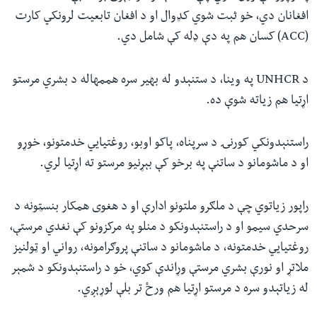
افغانان دي، خو ثبت شوي کډوال او د افغان تابعیت لرونکي کارت
(ACC) کسان هم په دې ډله کې شامل دي.
د UNHCR په وینا، د ستنېدو له بهیر سره هممهاله د بشري مرستو
اړتیا هم زیاته شوې ده.
راستنېدونکي کورنۍ د سرپناه، پاکو اوبو، روغتیايي خدمتونو، خوړو
او د ماشومانو د ساتنې په برخو کې بېړنیو مرستو ته اړتیا لري.
راپور زیاتوي چې د ملګرو ملتونو ادارې او د هغوی همکار بنسټونه د
سرحدي سیمو او د راستنېدونکو د منلو په مرکزونو کې نغدي مرستې،
روغتیايي خدمتونه، د ماشومانو د ساتنې پروګرامونه، رواني او ټولنیز
ملاتړ او نورې بشري مرستې وړاندې کوي، خو د راستنېدونکو د شمېر
له زیاتېدو سره د مرستو اړتیا هم ورځ تر بلې لوړېږي.