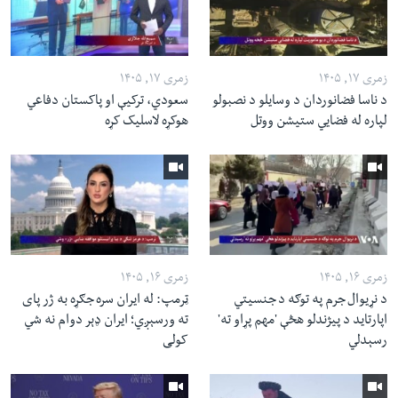
زمری ۱۷, ۱۴۰۵
زمری ۱۷, ۱۴۰۵
د ناسا فضانوردان د وسایلو د نصبولو
سعودي، ترکیې او پاکستان دفاعي
لپاره له فضایي ستیشن ووتل
هوکړه لاسلیک کړه
زمری ۱۶, ۱۴۰۵
زمری ۱۶, ۱۴۰۵
د نړیوال جرم په توګه د جنسیتي
ټرمپ: له ایران سره جګړه به ژر پای
اپارتاید د پیژندلو هڅې 'مهم پړاو ته'
ته ورسېږي؛ ایران ډېر دوام نه شي
رسېدلي
کولی