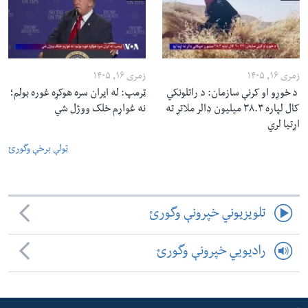
زمری ۱۶, ۱۴۰۵
زمری ۱۶, ۱۴۰۵
د خوړو او کرنې سازمان: د راتلونکي
ټرمپ: له ایران سره هوکړه غوره بولم؛
کال لپاره ۳۸.۳ میلیون ډالر ملاتړ ته
نه غواړم خلک ووژل شي
اړتیا لري
ټولې برخې وگورئ
تلویزیوني خپرونې وگورئ
رادیویي خپرونې وگورئ