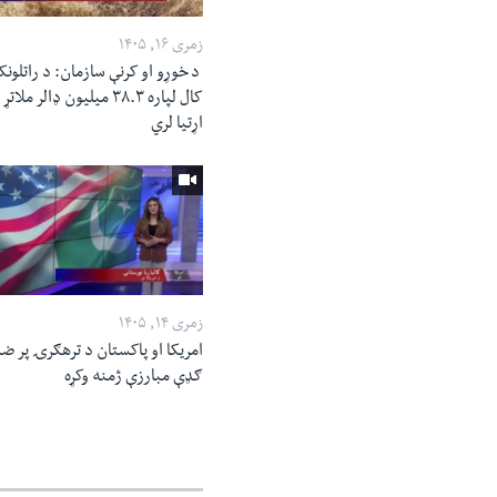
زمری ۱۶, ۱۴۰۵
د خوړو او کرنې سازمان: د راتلونک
کال لپاره ۳۸.۳ میلیون ډالر ملاتړ
اړتیا لري
زمری ۱۴, ۱۴۰۵
امریکا او پاکستان د ترهګرۍ پر ض
ګډې مبارزې ژمنه وکړه