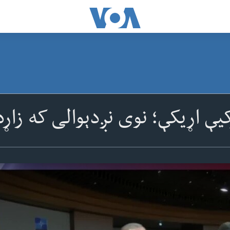
رکیې اړیکې؛ نوی نږدېوالی که زاړ