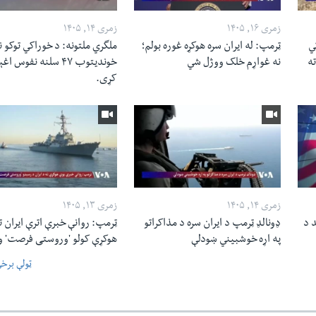
زمری ۱۶, ۱۴۰۵
زمری ۱۴, ۱۴۰۵
ي
ټرمپ: له ایران سره هوکړه غوره بولم؛
ملگري ملتونه: د خوراکي توکو ن
 ته
نه غواړم خلک ووژل شي
خوندیتوب ۴۷ سلنه نفوس ا
کړی.
زمری ۱۴, ۱۴۰۵
زمری ۱۳, ۱۴۰۵
د د
ډونالډ ټرمپ د ایران سره د مذاکراتو
ټرمپ: روانې خبرې اترې ایران ت
په اړه خوشبیني ښودلې
هوکړې کولو 'وروستی فرصت' و
ټولې برخ