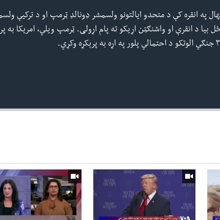
مهال په انقره کې د متحدو ایالتونو ولسمشر ډونالډ ټرمپ او د ترکیې 
ل بیا د انقرې او واشنګټن اړیکو ته پام اړولی. ټرمپ ویلي، امریکا به پر
360p
240p
Auto
1080p
720p