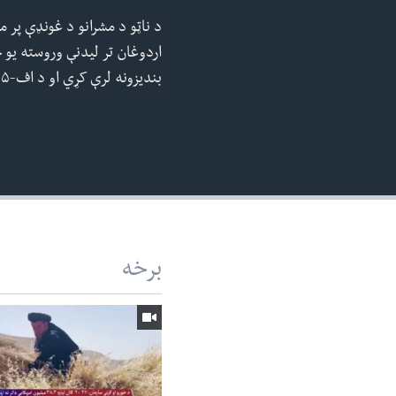
240p
د ناټو د مشرانو د غونډې پر 
360p
اردوغان تر لیدنې وروسته یو ځ
480p
بندیزونه لرې کړي او د اف-۳۵ جنګي الوتکو د احتمالي پلور په اړه به پرېکړه وکړي.
720p
1080p
برخه