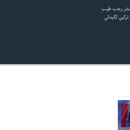
ولسمشر رجب طیب
EMBED
 ترکیې لګېدلي
480p