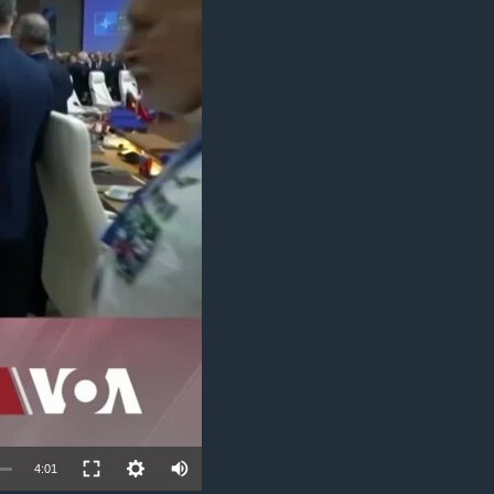
ئ
ټون
ای
ه
اړ
ئ
Auto
4:01