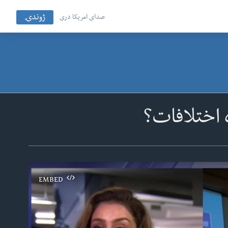
ژوندۍ
صدای امریکا دری
ه اختلافات؟
EMBED