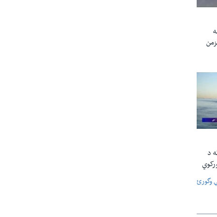
ه
غېزمن
ه د
رکوي
ې وگورئ