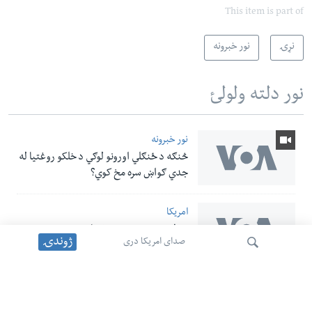
This item is part of
نړۍ
نور خبرونه
نور دلته ولولئ
نور خبرونه
څنګه د ځنګلي اورونو لوګي د خلکو روغتیا له
جدي ګواښ سره مخ کوي؟
امریکا
د ولسمشر ټرمپ نوي فرمانونه د زېږون پر
ژوندۍ
صدای امریکا دری
بنسټ د امریکا د تابعیت ترلاسه کول
محدودوي
نور خبرونه