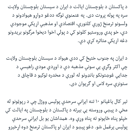
د پاکستان د بلوچستان ایالت د ایران د سیستان بلوچستان ولایت
سره په پوله پروت دی. په عنعنوي توگه ددغو دواړو هیوادونو د
ولسونو ترمنځ ژورې کلتوري، اقتصادي او مذهبي اړیکې موجودې
دي، خو پدې وروستیو کلونو کې د پولې اخوا دیخوا مرگونو بریدونو
دغه اړیکې متاثره کړې دي.
د ایران په جنوب ختیځ کې ددې هیواد د سیستان بلوچستان ولایت
چې اکثر وگړي یې سوني مذهبه دي د اوږدې مودې راهیسې د
جدایي غوښتونکو بانډونو له لورې د مخدره توکیو د قاچاق د
ستونزې سره لاس او گریوان دی.
تیر کال یاغیانو ١٠ تنه ایراني سرحدي پولیس ووژل چې د رپوټونو له
مخې د پیښې وروسته یې بیرته د پاکستان د بلوچستان په ایالت کې
خپلو پناه ځایونو ته پناه وړې وه. همداشان یو بل ایراني سرحدي
پولیس یرغمل شو. دغو پیښو د ایران او پاکستان ترمنځ دوه اړخیزو