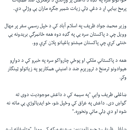
ځواکونو سره په گډه د داعش پر وړاندې د ترهگرۍ ضد عملیات
پرمخ بیایي اږ د دغې ډلې زیات شمیر جگړه ماران یې وژلي دي.
وزیر محمد جواد ظریف په اسلام آباد کې د خپل رسمي سفر پر مهال
وویل چې د پاکستان سره یې په گډه دوه هغه ځانمرگي بریدونه یې
خنثی کړي چې پاکستان میشتو یاغیانو پلان کړي وو.
هغه د پاکستاني ملکي او پوځي چارواکو سره په خبرو کې د دواړو
هیوادونو ترمنځ د تروریزم ضد د امنیتي همکاریو په زیاتولو ټینگار
وکړ.
ښاغلی ظریف وایي "په سیمه کې د داعش موجودیت دوی ته
گواښ دی. داعش په عراق کې وځپل شو، خو ایډیالوژي یې ماته نه
شوه او دې ډلې ماتې ونخوړه."
ښاغلي ظریف د جیو تلویزیون سره په مرکه کې وویل "متاسفانه تیره