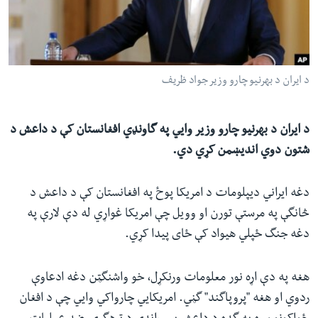
ئ
له مونږ سره په تماس کې پاتې شئ
ټون
ای
ه
د ایران د بهرنیو چارو وزیر جواد ظریف
ژبې
اړ
ئ
د ایران د بهرنیو چارو وزیر وايي په گاونډي افغانستان کې د داعش د
شتون دوي اندیښمن کړي دي.
دغه ایراني دیپلومات د امریکا پوځ په افغانستان کې د داعش د
څانگې په مرستې تورن او وویل چې امریکا غواړي له دې لارې په
دغه جنگ ځپلي هیواد کې ځای پیدا کړي.
هغه په دې اړه نور معلومات ورنکړل، خو واشنگټن دغه ادعاوې
ردوي او هغه "پروپاگند" گڼي. امریکايي چارواکي وايي چې د افغان