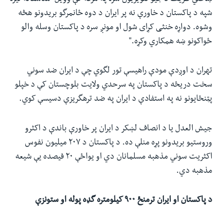
شپه د پاکستان د خاورې نه پر ایران د دوه ځانمرگو بریدونو هڅه
وشوه. دواړه خنثی کړای شول او مونږ سره د پاکستان وسله والو
ځواکونو ښه همکاري وکړه."
تهران د اوږدې مودې راهیسې تور لگوي چې د ایران ضد سوني
سخت دریځه د پاکستان په سرحدي ولایت بلوچستان کې د خپلو
پټنځایونو نه په استفادې د ایران په ضد ترهگریزې دسیسې کوي.
جیش العدل یا د انصاف لښکر د ایران پر خاورې باندې د اکثرو
وروستیو بریدونو پړه منلې ده. د پاکستان د ٢٠٧ میلیون نفوس
اکثریت سوني مذهبه مسلمانان دي او یواځې ٢٠ فیصده یې شیعه
مذهبه دي.
د پاکستان او ایران ترمنځ ٩٠٠ کیلومتره گډه پوله او ستونزې