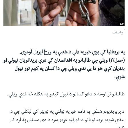
ئ
له مونږ سره په تماس کې پاتې شئ
ټون
ای
ه
آرشیف
ژبې
اړ
ئ
په بریتانیا کې یوې خیریه ډلې د شنبې په ورځ اپریل لومړۍ
(حمل۱۲) ویلي چې طالبانو په افغانستان کې درې بریتانویان نیولي او
بندیان کړي خو دا یې ندي ویلي چې دا کسان په کوم تور نیول
شوي.
طالبانو تر اوسه د دغو کسانو د نیول کیدو په هکله څه ندي ویلي.
د پریزیدیوم شبکې په نامه خیریه ټولنې په ټویټر کې لیکلي چې د
بندي شویو بریتانویانو د کورنیو غړیو سره د دې مسئلې په اړه کار