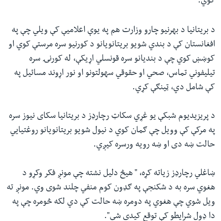
کوي.
د بریتانیا د بهرنیو چارو وزارت هم په یوې اعلامیې کې ویلي چې په
افغانستان کې د بندي شويو بریتانویانو د کورنیو سره مرستې کوي او
کوښښ کوي چې د بندیانو سره قونسلي اړیکې، له کورنۍ سره
تیلیفوني تماس، صحي او حقوقي سهولتونو او نور اړوند مسائیل په
کې شامل دي، ټینګې کړي.
د پریزیدیوم شبکې یو غړي سکاټ رچارډز د بریتانیا سکای نیوز سره
په مرکې کې وویل چې ګمان کوي د نیول شویو بریتانویانو روغتیایي
حالت ښه دی او ښه رویه ورسره کیږي.
ښاغلي رچارډز زیاته کړه، " هیڅ دلیل نشته چې مونږ فکر وکړو د
هغوي سره به د شکنجې په ګډون کوم منفي چلند شوی وي. مونږ ته
ویل شوي چې هغوي په دومره ښه حالت کې دي لکه څومره چې په
دا ډول شرایطو کې توقع کیدی شي".