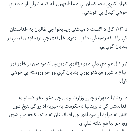
ګمان کیږي دغه کسان یې د غلط فهمۍ له کبله نیولي او د هغوي
خوشې کیدل یې غوښتي.
د ۲۰۲۱ کال د اګست د میاشتې راپدیخوا چې طالبان په افغانستان
کې واک ته رسیدلي، دا یې لومړی ځل ندی چې بریتانویان نیسي او
بندیان کوي یې.
تیر کال هم دې ډلې د یو برتانوي تلویزیون کامره مین او څلور نور
اتباع د شپږو میاشتو پورې بندیان کړي وو خو وروسته یې خوشې
کړل.
د بریتانیا د بهرنیو چارو وزارت ویلي چې دغو پنځو کسانو په
افغانستان کې د بریتانیا د حکومت په خیریه ادارو کې هیڅ ډول
نقش نه درلود او سره لدې چې افغانستان ته د تګ څخه منع شوي
وو، خو بیا هم هلته تللي و.