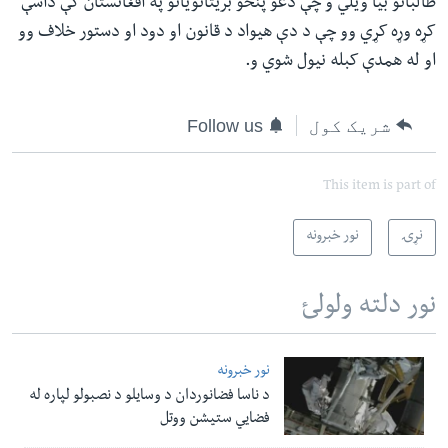
طالبانو بیا ویلي و چې دغو پنځو بریتانویانو په افغانستان کې داسې
کړه وړه کړي وو چې د دې هیواد د قانون او دود او دستور خلاف وو
او له همدې کبله نیول شوي و.
شریک کول
Follow us
This item is part of
نړۍ
نور خبرونه
نور دلته ولولئ
نور خبرونه
د ناسا فضانوردان د وسایلو د نصبولو لپاره له
فضایي ستیشن ووتل