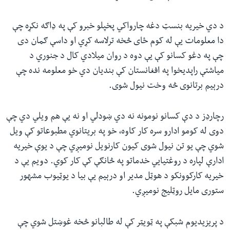
د دي خیریه بنسټ دغه چارواکي پخپلو خبرو کې په ډاګه نکړه چې
دا معلومات یې له کوم ځای څخه ترلاسه کړي او داسې ګمان دی
چې په دغو کسانو کې یې دوه د روان میلادي کال د جنوري د
میاشتې راپدیخوا په افغانستان کې بندیان دي خو معلومه نده چې
درېیم برتانوی څه وخت نیول شوی.
رچارډز د دې کسانو نومونه نه دي ښودلي او نه یې هم ویلي دي چې
دوی له کومو ادارو سره کار کاوه، خو په بریتانوي مطبوعاتو کې ویل
شوي چې یو تن نیول شوی کیون کارنویل نومیږي چې د یوې خیریه
ادارې لپاره د روغتیایي خدماتو په څانګې کې کار کوي. دویم یې د
خیریه کارکوونکو د هوټل مدیر او درېیم یې بیا د یوټیوب مشهور
ستوری مایل روټلیج نومیږي.
د پریزیدیوم شبکې په ټویټر کې له طالبانو څخه غوښتل شوي چې