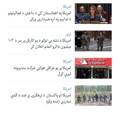
امریکا
امریکا په افغانستان کې د داعش د فعالیتونو
د تداوم په اړه خبرداری ورکړ
نړۍ
امریکا د نشه یي توکو د یو کارټل پر سر د ۱۰۲
میلیون ډالرو انعام اعلان کړ
امریکا
امریکا پر یو عراقي هوایي شرکت بندیزونه
لېري کړل
امریکا
امریکا او پاکستان د ترهګرۍ پر ضد د ګډې
مبارزې ژمنه وکړه