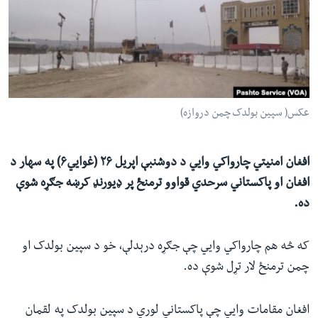
ئ
له مونږ سره په تماس کې پاتې شئ
ټون
ای
ه
ژبې
اړ
عکس( سپین بولدک چمن دروازه)
ئ
افغان امنیتي چارواکي وایي د دوشنبې اپریل ۲۶ (غوايي۶) په سهار د
افغان او پاکستاني سرحدي قواوو ترمنځ پر ډيورنډ کرښه جګړه شوې
ده.
که څه هم چارواکي وايي چې جګړه درېدلې، خو د سپین بولدک او
چمن ترمنځ لار تړل شوې ده.
افغان مقامات وايي چې پاکستاني لوري د سپین بولدک په لقمان