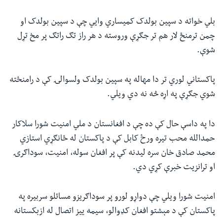
بلي خواته د سپین بولدک کميساري وايي چې د سپین بولدک او
چمن ترمنځ لار هم تر جګړې وروسته د هر راز تګ راتګ پر مخ تړل
شوې.
پاکستاني لوري تر دا مهاله په سپین بولدک ولسوالۍ کې د رامنځته
شوي جګړې په اړه څه نه دي ویلي.
دا په داسې حال کې ده چې د افغانستان د ملي امنیت شورا سلاکار
حمدالله محب تیره ورځ کابل کې د پاکستان له ځانګړي استازي
محمد صادق خان سره لیدنه کې پر افغان سوله، امنیت، سوداګرۍ
او ترانزیت خبرې کړي دي.
امنیت شورا ویلي چې دواړو لورو پر سوداګریزو مسائلو سربیره په
پاکستان کې د مېشتو افغان کډوالو، سیمه ییز اتصال له ازبکستانه