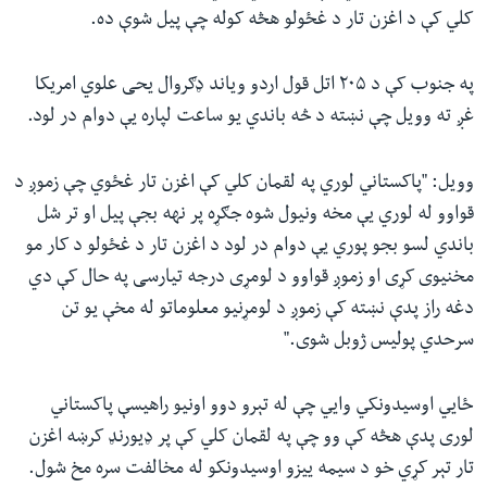
کلي کې د اغزن تار د غځولو هڅه کوله چې پیل شوې ده.
په جنوب کې د ۲۰۵ اتل قول اردو ویاند ډګروال یحی علوي امریکا
غږ ته وويل چې نښته د څه باندي یو ساعت لپاره يې دوام در لود.
وویل: "پاکستاني لوري په لقمان کلي کې اغزن تار غځوي چې زموږ د
قواوو له لوري يې مخه ونیول شوه جګړه پر نهه بجې پيل او تر شل
باندي لسو بجو پوري يې دوام در لود د اغزن تار د غځولو د کار مو
مخنیوی کړی او زموږ قواوو د لومړی درجه تیارسی په حال کې دي
دغه راز پدې نښته کې زموږ د لومړنیو معلوماتو له مخې یو تن
سرحدي پوليس ژوبل شوی."
ځايي اوسیدونکي وايي چې له تېرو دوو اونیو راهیسې پاکستاني
لوری پدې هڅه کې وو چې په لقمان کلي کې پر ډیورنډ کرښه اغزن
تار تېر کړي خو د سیمه ییزو اوسیدونکو له مخالفت سره مخ شول.