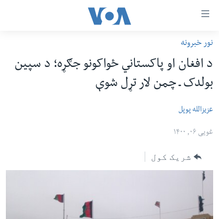
اس
نور خبرونه
سي
کورپاڼه
د افغان او پاکستاني ځواکونو جګړه؛ د سپین
ړ
افغانستان
بولدک ـ چمن لار تړل شوې
تصالات
سیمه
صلي
امریکا
عزیزالله پوپل
تن
نړۍ
ه
غویی ۰۶, ۱۴۰۰
ښځې او نجونې
اړ
شریک کول
ئ
ځوانان
مومي
د بیان ازادي
ارښود
روغتیا
ه
سرمقاله
اړ