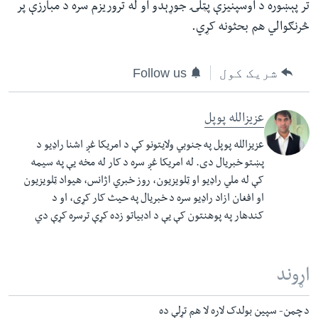
تر پېښوره د اوسپنیزې پټلۍ جوړېدو او له تروریزم سره د مبارزې پر
څرنګوالي هم بحثونه کړي.
شریک کول
Follow us
عزیزالله پوپل
عزیزالله پوپل په جنوبي ولایتونو کې د امریکا غږ اشنا راډیو د
پښتو خبریال دی. له امریکا غږ سره د کار له مخه یې په سیمه
کې له ملي راډیو او ټلویزیون، روز خبري اژانس، هیواد ټلویزیون
او افغان ازاد راډیو سره د خبریال په حیث کار کړی، او د
کندهار په پوهنتون کې یې د ادبیاتو زده کړې ترسره کړې دي
اړوند
د چمن- سپین بولدک لاره لا هم تړلې ده