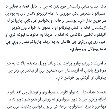
دغه کمپ ښايي ولسمشر جوبایډن ته چې له کابل څخه د تخلیې د
عملیاتو د ضعیفې پلان جوړونې له امله ترنیوکو لاندې دی په یوه بل
سرخوږي بدل شي. یوشمیر برحاله او پخوانیو امریکايي چارواکو له
ازبکستان څخه د افغان پیلوټانو او د هغوی له خوا د وړل شویو
الوتکو د تخلیې دناکامۍ له امله د امریکا په حکومت نیوکه کړې او
خبرداری یې ورکړی چې طالبان به په ازبک چارواکو فشار راوړي چې
دغه پیلوټان وروسپاري.
د امریکا دبهرنیو چارو وزارت یوه ویاند وویل متحده ایالات په دې
موضوع باندې له ازبکستان سره همغږي لري او ټینګار یې وکړ چې
پیلوټان او الوتکې یې خوندي دي.
هغه د افغانستان له ټولو ګاونډیو هیوادونو وغوښتل چې افغانانو ته
اجازه ورکړي چې د دوی هیوادونو ته ورشي او هغو هیوادونو ته د
مهاجرو د بیرته ستنولو په برخه کې نړیوال قوانین رعایت کړي چې