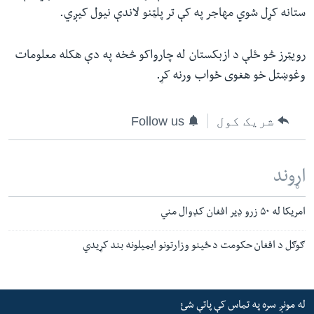
ستانه کړل شوي مهاجر په کې تر پلټنو لاندې نیول کیږي.
رویټرز څو ځلې د ازبکستان له چارواکو څخه په دې هکله معلومات
وغوښتل خو هغوی ځواب ورنه کړ.
شریک کول
Follow us
اړوند
امریکا له ۵۰ زرو ډیر افغان کډوال مني
ګوګل د افغان حکومت د ځینو وزارتونو ایمیلونه بند کړیدي
له مونږ سره په تماس کې پاتې شئ