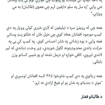
په دغه کمپ کې میشت یو پیلوټ چې غواړي نوم یې پټ وساتل
شي وايي "زه سل په سلو دایقین لرم چې هغوی (طالبان) به مې
ووژني.”
هغه چې له رویټرز سره د تیلیفون له لارې خبرې کولې وویل په دې
کمپ موجود افغانان هڅه کوي چې خپل ځان له خلکو پټ وساتي
هغه وايي د یوه زنداني په شان احساس کوي. په کمپ کې یې په
حرکت باندې محدودیتونه لګول شویدي، ډیر وخت دباندې له لمر
لاندې تیروي، کافي خواړه او درمل نشته او یو شمیر کسانو وزن
بایللی.
هغه زیاتوي په دې کمپ شاوخوا ۴۶۵ کسه افغانان اوسېږي او
"مونږ د بندیانو په شان یو او هیڅ ازادي نه لرو."
د طالبانو فشار