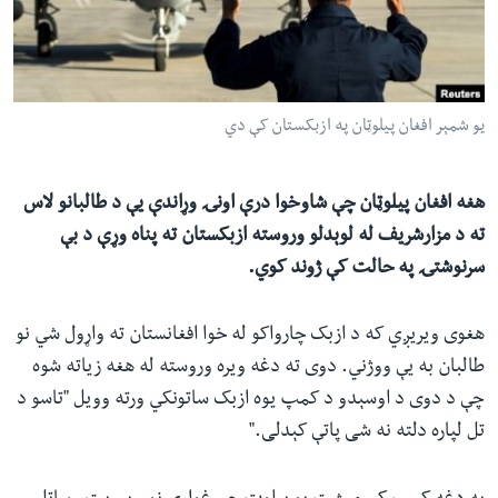
ئ
له مونږ سره په تماس کې پاتې شئ
ټون
ای
ه
یو شمېر افغان پیلوټان په ازبکستان کې دي
ژبې
اړ
ئ
هغه افغان پیلوټان چې شاوخوا درې اونۍ وړاندې یې د طالبانو لاس
ته د مزارشریف له لوېدلو وروسته ازبکستان ته پناه وړې د بې
سرنوشتۍ په حالت کې ژوند کوي.
هغوی ویریږي که د ازبک چارواکو له خوا افغانستان ته واړول شي نو
طالبان به یې ووژني. دوی ته دغه ویره وروسته له هغه زیاته شوه
چې د دوی د اوسېدو د کمپ یوه ازبک ساتونکي ورته وویل "تاسو د
تل لپاره دلته نه شی پاتې کېدلی."