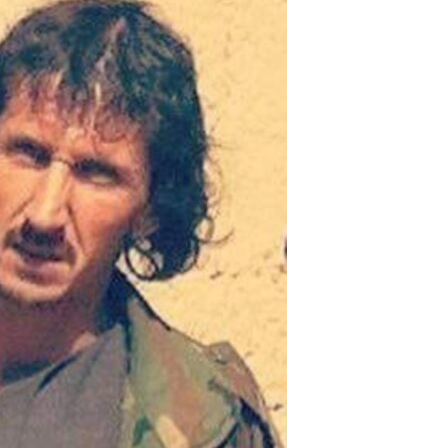
ئ
ټون
ای
ه
اړ
ئ