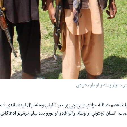
یر مسؤلو وسله والو ډلو مشر دی
اند عصمت الله مرادي وايي چې پر غیر قانوني وسله وال نوید باندې د خ
ب، انسان تښتونې او وسله والو غلاو او نورو بېلا بېلو جرمونو ادعاګانې