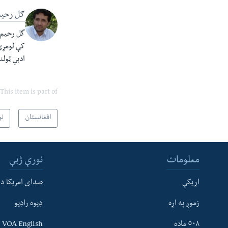
ګل رحیم
کې لومړی 
ادبي ټولن
This item is part of
افغانستان
نو
معلومات
نورې ژبې
اړیکې
صدای امریکا د
زموږ په اړه
ډیوه راډیو
له مونږ سره په تماس کې پاتې شئ
٥٠٨ ماده
VOA English