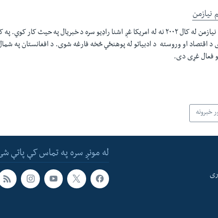
 نیازمن
گل رحیم نیازمن له کال ٢٠٠٢ نه له امریکا غږ اشنا راډیو سره د خبریال په حیث کار کو
د اقتصاد او وروسته د ادبیاتو له پوهنځي څخه فارغه شوی. د افغانستان په شمال
و فعال غړی دی.
ر خبرونه
له مونږ سره په تماس کې پاتې شئ
ری