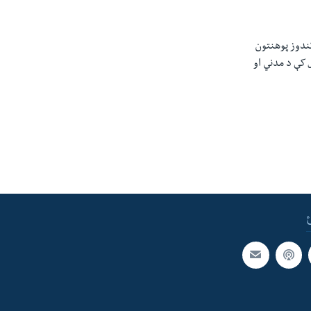
ي. په کندوز پوهنتون
 کې د مدني او