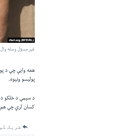
غیر مسؤل وسله وال ق
هغه وايي چې د پول
پولیسو ونیوه.
کسان لري چې هم له
شریک کو