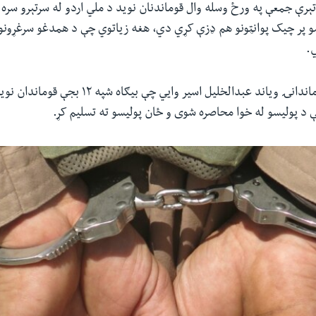
ېرې جمعې په ورځ وسله وال قوماندنان نوید د ملي اردو له سرتېرو سره 
یسو پر چیک پوانټونو هم ډزې کړي دي، هغه زیاتوي چې د همدغو سرغړون
.
د تخار د امنیې قوماندانۍ ویاند عبدالخلیل اسیر وايي چې بیګاه
 پولیسو له خوا محاصره شوی و ځان پولیسو ته تسلیم کړ.