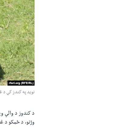
نوید په کندز کې د غ
د کندوز د والي وی
وژنو، د ځمکو د غص