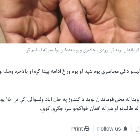
وماندان نوید تر اوږدې محاصرې وروسته ځان پولیسو ته تسلیم کړ
یسو دغې محاصرې یوه شپه او یوه ورځ ادامه پیدا کړه او بالاخره وسله و
د سیمې د خلکو د وی
 طالبانو او هم له افغان ځواکونو سره جګړې کوي.
ل
Follow us
Print