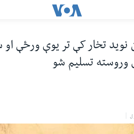
 نوید تخار کې تر یوې ورځې او 
وروسته تسلیم شو
ل