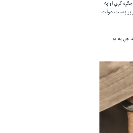
جګړه کړې او په
و پر بنسټ دولت
 شپه ۱۲ بجې قوماندان نوید چې په یو