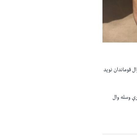
ال قوماندان نوید
نا له مخې قوماندان نوید د کندوز په خان اباد ولسوالۍ کې تر ۱۵۰ پورې وسله وال