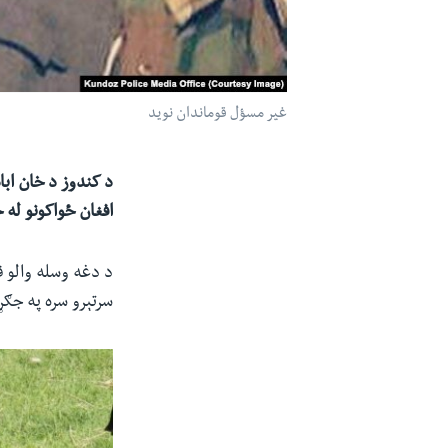
غیر مسؤل قوماندان نوید
د کندوز د خان ابا
افغان ځواکونو له خ
د دغه وسله والو ق
سرتېرو سره په جګړ