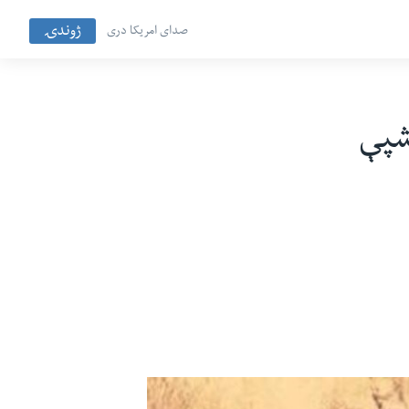
ژوندۍ
صدای امریکا دری
شپې