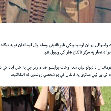
د ولسوالۍ یو تن اوسېدونکی غیر قانوني وسله وال قوماندان نوید بېګاه 
وا د تخار په مرکز تالقان ښار کې ونیول شو.
وماندان د نیولو لپاره هغه وخت پولیسو اقدام وکړ چې په خان اباد کې د 
ه کې یې ټپي ملګری په تالقان کې یو شخصي روغتون ته انتقالاوه.