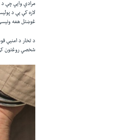
مرادي وايي چې د ت
لاره کې یې د پول
غوښتل هغه ونیسي
شخصي روغتون کې د