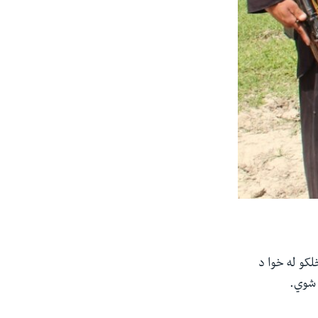
لکو له خوا د
 شوي.