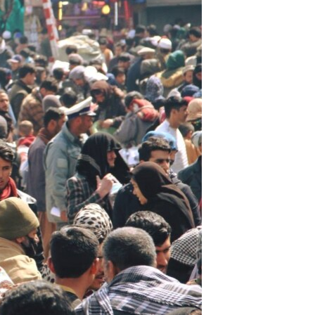
ئ
ټون
ای
ه
اړ
ئ