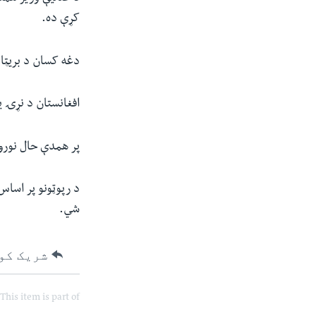
کړې ده.
دغه کسان د بریټان
افغانستان د نړۍ یو له ن
پر همدې حال نورو ک
د رپوټونو پر اساس
شي.
شریک کو
This item is part of