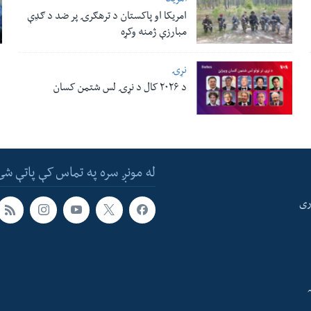
امریکا
امریکا او پاکستان د ترهګرۍ پر ضد د ګډې
مبارزې ژمنه وکړه
نړۍ
د ۲۰۲۶ کال د نړۍ لس شتمن کسان
له مونږ سره په تماس کې پاتې شئ
ری