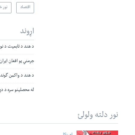
اقتصاد
نور خ
اړوند
د هند د تابعیت د نو
جرمني یو افغان ایرا
د هند د واکمن گوند 
له محصلینو سره د دپ
نور دلته ولولئ