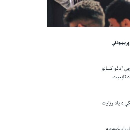
ې ۴۸۶ افغانانو د تابعیت پرېښودنې
خبري ناستې کې وویل چې "دغو کسانو
 د تابعیت
ې د یاد وزارت
عیت لاسته راوړلو غوښتنه