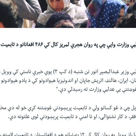
د افغانستان د عدلیې وزارت وايي چې په روان هجري لمریز کال ک
د افغانستان د عدلیې وزیر عبدالبصیر انور نن شنبه (د کپ ۳) یوې 
ن، ایران، هالنډ، اتریش جاپان او اندونیزیا هېوادونو کې د یادو هېوادونو
ښتنې یې عدلیې وزارت ته رسېدلي دي."
ویل چې د غو کسانو ولې د تابعیت پرېښودنې غوښتنه کړې خو له دې مخک
قر، د کار نشتوالی، او نا امني د تابعیت پرېښودنې لوی علتونه دي.
د عدلیې وزیر همدا راز وویل په روان کال کې ۱۲ بهرنیانو هم د افغانستان د تاب