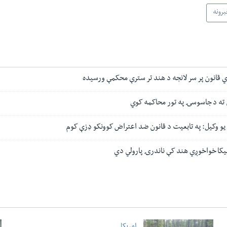
برونه
ي قانون پر سر لانجه د هند تر سترې محکمې ورسیده
ن ته د جاسوسۍ په تور محاکمه کوي
یو وکیل: په تابعیت د قانون ضد اعتراض کوونکو ډزې کوم
یکا خواخوږي هند کې ناندرۍ پارولي دي