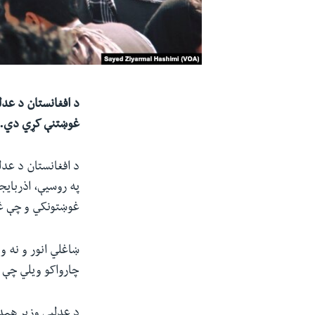
غوښتنې کړي دي.
په روسیې، اذربایجا
غوښتونکي و چې غو
ښاغلي انور و نه 
چارواکو ویلي چې ف