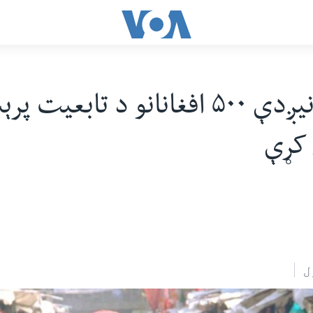
سږ کال نیږدې ۵۰۰ افغانانو د تابعی
کړې
ل