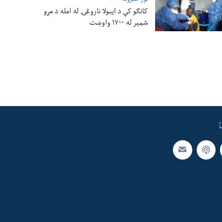
نور خبرونه
کانګو کې د ایبولا ناروغۍ له امله د مړو
شمېر له ۱۷۰۰ واوښت