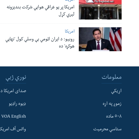
امریکا
امریکا پر یو عراقي هوایي شرکت بندیزونه
لېري کړل
امریکا
روبیو: د ایران اټومي بې وسلې کول 'نهايي
هوکړه' ده
معلومات
نورې ژبې
اړیکې
صدای امریکا د
زموږ په اړه
ډیوه راډیو
له مونږ سره په تماس کې پاتې شئ
٥٠٨ ماده
VOA English
ستاسې محرمیت
وائس آف امریکہ
ژبې