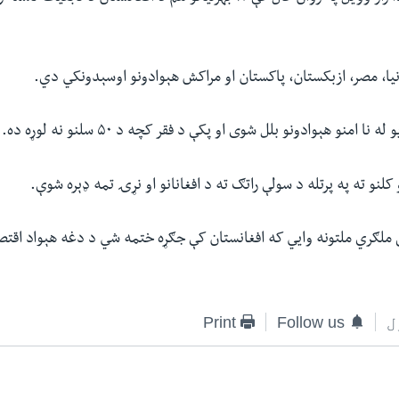
یا، مصر، ازبکستان، پاکستان او مراکش هېوادونو اوسېدونکي دي.
ا امنو هېوادونو بلل شوی او پکې د فقر کچه د ۵۰ سلنو نه لوړه ده.
لنو ته په پرتله د سولې راتګ ته د افغانانو او نړۍ تمه ډېره شوې.
 ملګري ملتونه وايي که افغانستان کې جګړه ختمه شي د دغه هېواد اقتص
ل
Follow us
Print