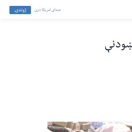
ژوندۍ
صدای امریکا دری
ت پرېښودنې