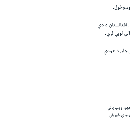
 وسوځول.
. افغانستان د دې
لې لوبې لري.
نړیوال جام د همدې
 د راډیو، ویب پاڼې
ونیزې خپرونې