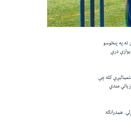
ن ته په پنځوسو
 اورونو کې ۲۶۹ منډې وکړلې او یوازې درې
تعمالیږي کله چې
 زیاتې مڼدې
ت الله شاهدي ۵۹ او محمد شهزاد ۵۵ منډې وکړلې. همدرانګه