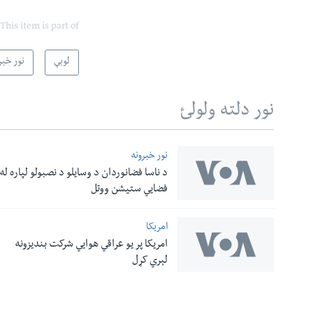
This item is part of
لوبې
نور خبر
نور دلته ولولئ
نور خبرونه
د ناسا فضانوردان د وسایلو د نصبولو لپاره له
له مونږ سره په تماس کې پاتې شئ
فضایي ستیشن ووتل
امریکا
امریکا پر یو عراقي هوایي شرکت بندیزونه
ژبې
لېري کړل