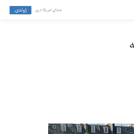
ژوندۍ
صدای امریکا دری
ه