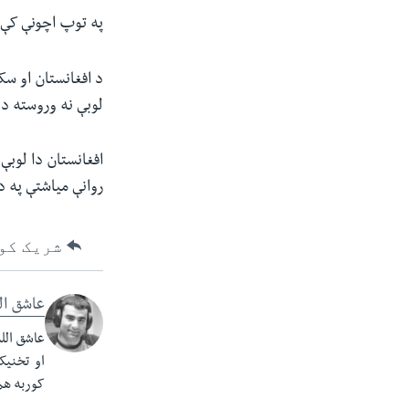
په توپ اچونې کې 
د افغانستان او سک
لوبې نه وروسته د 
روانې میاشتې په د
شریک کو
عاشق ال
او تخنیک 
کوربه هم