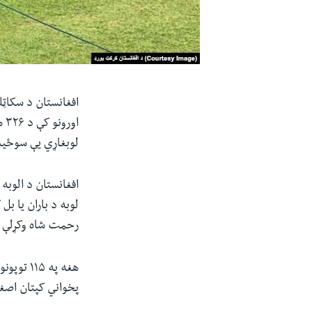
افغانستان د سکاټلن
لوبغاړي یې سوځید
افغانستان د الوب
لوبه د باران یا ب
رحمت شاه وکړلې او
پخواني کپتان اصغر افغان ۲۲ منډې وکړلې. شاهدي او افغ