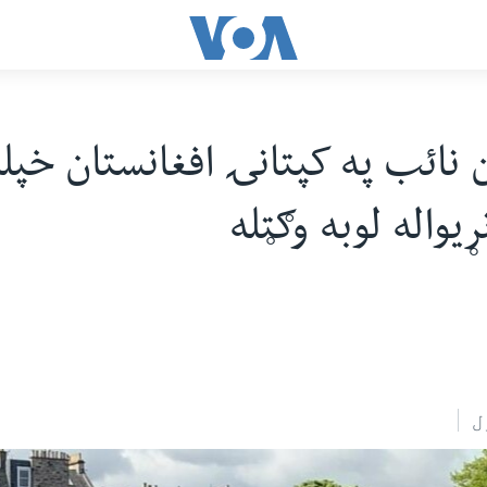
 نائب په کپتانۍ افغانستان خپل
یواله لوبه وګټله
ل