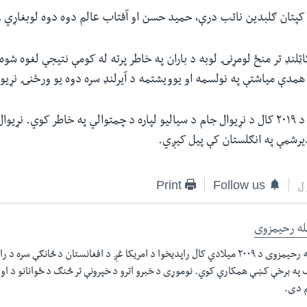
کپتان ګلبدین نائب درې، حمید حسن او آفتاب عالم دوه دوه لوبغاړي
اټلنډ تر منځ لومړنۍ لوبه د باران په خاطر پرته له کومې نتیجې لغوه شوه
همدې میاشتې په نولسمه او یوویشتمه د آیرلنډ سره دوه یو ورځنۍ نړیوا
افغانستان دا لوبې د ۲۰۱۹ کال د نړیوال جام د سیالیو لپاره د چمتوالي په خاطر کوي. 
یرشمې په انګلستان کې پیل کیږي.
ل
Follow us
Print
له رحیمزوی
عاشق الله رحیمزوی د ۲۰۰۹ میلادي کال راپدیخوا د امریکا غږ د افغانستان د څانګې سره
په برخې کښې همکاري کوي. نوموړی د خبرو اترو د خپرونې تر څنګ د ځوانانو د او
 دی.