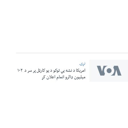
نړۍ
امریکا د نشه یي توکو د یو کارټل پر سر د ۱۰۲
میلیون ډالرو انعام اعلان کړ