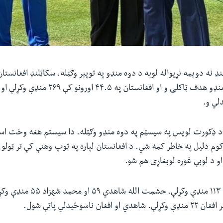
ډ نه دویمه نړیواله لوبه د دوه منډو په توپیر وګټله. سکاټلنډ افغانستا
اورونو کې د ۳۲۶ منډو هدف ټاکلی و او افغانستان په ۴۴.۵
لي و.
ه د ډکورت لویس په سیسټم په دوه منډو وګټله. دا سیستم هغه وخت اس
ل کوم دلیل په خاطر کمه شي. د افغانستان لپاره په توپ وهنې کې تر ټولو
 د لوبې غوره لوبغاړی هم شو.
هغه په ۱۱۵ توپونو ۱۱۳ منډې وکړلې. حشم
ان ناسوځیدلي پاتې شول.