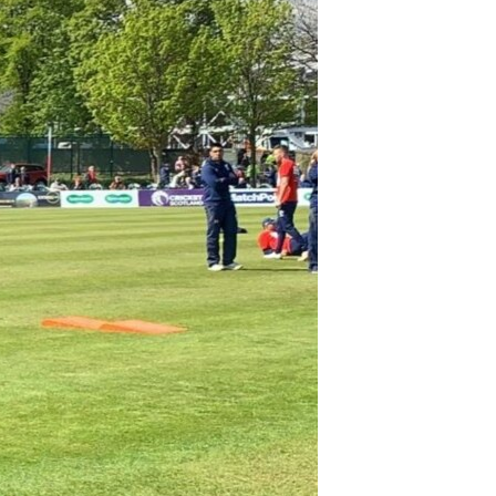
ئ
ټون
ای
ه
اړ
ئ