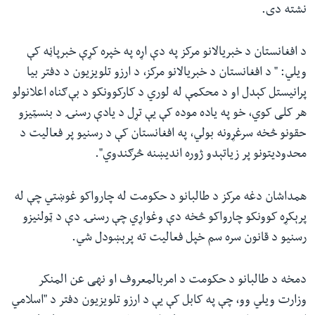
نشته دی.
د افغانستان د خبریالانو مرکز په دې اړه په خپره کړې خبرپاڼه کې
ویلي: " د افغانستان د خبریالانو مرکز، د ارزو تلویزیون د دفتر بیا
پرانیستل کېدل او د محکمې له لوري د کارکوونکو د بې‌ګناه اعلانولو
هر کلی کوي، خو په یاده موده کې یې تړل د یادې رسنۍ د بنسټیزو
حقونو څخه سرغړونه بولي، په افغانستان کې د رسنیو پر فعالیت د
محدودیتونو پر زیاتېدو ژوره اندیښنه څرګندوي".
همداشان دغه مرکز د طالبانو د حکومت له چارواکو غوښتي چې له
پرېکړه کوونکو چارواکو څخه دې وغواړي چې رسنۍ دې د ټولنیزو
رسنیو د قانون سره سم خپل فعالیت ته پرېښودل شي.
دمخه د طالبانو د حکومت د امربالمعروف او نهی عن المنکر
وزارت ویلي وو، چې په کابل کې یې د ارزو تلویزیون دفتر د "اسلامي