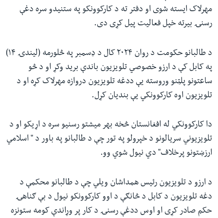
مهرلاک ایسته شوی او دفتر ته د کارکوونکو په ستنیدو سره دغې
رسنۍ بیرته خپل فعالیت پیل کړی دی.
د طالبانو حکومت د روان ۲۰۲۴ کال د ډسمبر په څلورمه (لیندۍ ۱۴)
په کابل کې د ارزو خصوصي تلویزیون باندې برید وکړ او د څو
ساعتونو پلټنو وروسته یې ددغه تلویزیون دروازه مهرلاک کړه او د
تلویزیون اوه کارکوونکي یې بندیان کړل.
دا کارکوونکي له افغانستان څخه بهر میشتو رسنیو سره د اړیکو او د
تلویزیوني سریالونو د خپرولو په تور چې د طالبانو په باور د " اسلامي
ارزښتونو پرخلاف" دي نیول شوي وو.
د ارزو د تلویزیون رئیس همداشان ویلي چې د طالبانو محکمې د
دغه تلویزیون د کابل د څانګې د اوو کارکوونکو نیول د بې ګناهۍ
حکم صادر کړی او اوس ددغې رسنۍ د کار پر وړاندې کومه ستونزه