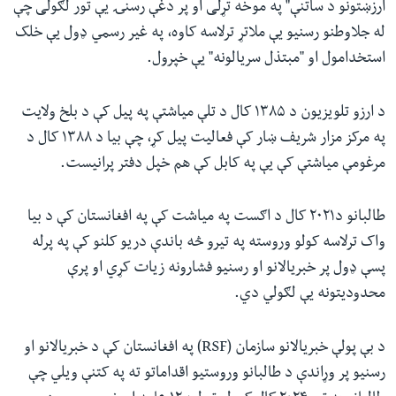
ارزښتونو د ساتنې" په موخه تړلی او پر دغې رسنۍ یې تور لګولی چې
له جلاوطنو رسنیو یې ملاتړ ترلاسه کاوه، په غیر رسمي ډول یې خلک
استخدامول او "مبتذل سريالونه" یې خپرول.
د ارزو تلویزیون د ۱۳۸۵ کال د تلې میاشتې په پیل کې د بلخ ولایت
په مرکز مزار شریف ښار کې فعالیت پیل کړ، چې بیا د ۱۳۸۸ کال د
مرغومې میاشتې کې یې په کابل کې هم خپل دفتر پرانیست.
طالبانو د۲۰۲۱ کال د اګست په میاشت کې په افغانستان کې د بیا
واک ترلاسه کولو وروسته په تیرو څه باندې دریو کلنو کې په پرله
پسې ډول پر خبریالانو او رسنیو فشارونه زیات کړي او پرې
محدودیتونه یې لګولي دي.
د بې پولې خبریالانو سازمان (RSF) په افغانستان کې د خبریالانو او
رسنیو پر وړاندې د طالبانو وروستیو اقداماتو ته په کتنې ویلي چې