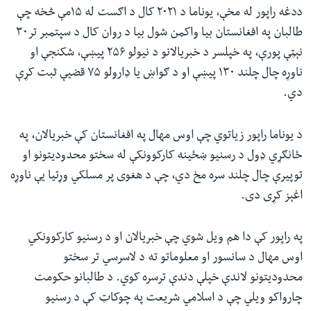
ددغه راپور له مخې، یوناما د ۲۰۲۱ کال د اګست له ۱۵مې څخه چې
طالبان په افغانستان بیا واکمن شول بیا د روان کال د سپتمبر تر۳۰
نېټې پورې، په خپلسر د خبریالانو د نیولو ۲۵۶ پیښې، شکنجې او
ناوړه چال چلند ۱۳۰ پیښې او د ګواښ یا ډارولو ۷۵ قضیې ثبت کړې
دي.
د یوناما راپور زیاتوي چې اوس مهال په افغانستان کې خبریالان، په
ځانګړي ډول د رسنیو ښځینه کارکوونکې له سختو محدودیتونو او
توپیرې چال چلند سره مخ دي، چې د هغوی پر مسلکي وړتیا یې ناوړه
اغېز کړی دی.
په راپور کې دا هم ویل شوي چې خبریالان او د رسنیو کارکوونکي
اوس مهال د سانسور او معلوماتو ته د لاسرسي تر سختو
محدودیتونو لاندې خپلې دندې ترسره کوي. د طالبانو حکومت
چارواکو ویلي چې د اسلامي شریعت په چوکاټ کې د رسنیو