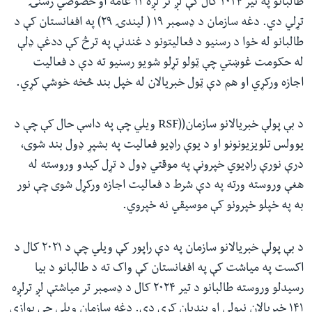
طالبانو په تیر ۲۰۲۴ کال کې لږ تر لږه ۱۲ عامه او خصوصي رسنۍ
تړلي دي. دغه سازمان د ډسمبر ۱۹ ( لیندۍ ۲۹) په افغانستان کې د
طالبانو له خوا د رسنیو د فعالیتونو د غندنې په ترڅ کې ددغې ډلې
له حکومت غوښتي چې ټولو تړلو شویو رسنیو ته دې د فعالیت
اجازه ورکړي او هم دې ټول خبریالان له خپل بند څخه خوشې کړي.
د بې پولې خبریالانو سازمان((RSF ویلي چې په داسې حال کې چې د
یوولس تلویزیونونو او د یوې راډیو فعالیت په بشپړ ډول بند شوی،
درې نورې راډیوي خپرونې په موقتي ډول د تړل کیدو وروسته له
هغې وروسته ورته په دې شرط د فعالیت اجازه ورکړل شوی چې نور
به په خپلو خپرونو کې موسیقي نه خپروي.
د بې پولې خبریالانو سازمان په دې راپور کې ویلي چې د ۲۰۲۱ کال د
اکست په میاشت کې په افغانستان کې واک ته د طالبانو د بیا
رسیدلو وروسته طالبانو د تیر ۲۰۲۴ کال د ډسمبر تر میاشتې لږ ترلږه
۱۴۱ خبریالان نیولي او بندیان کړي دي. دغه سازمان ویلي چې یوازې