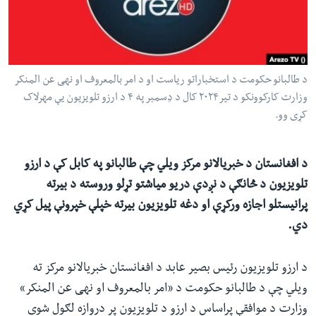
ئ
له مونږ سره په تماس کې پاتې شئ
ټون
ای
ه
د طالبانو حکومت د استخباراتو ریاست او د امر بالمعروف او نهی عن المنکر
ژبې
اړ
وزارت کارکوونکو د تیر۲۰۲۴ کال د ډسمبر په ۴ د ارزو تلویزیون یې مهرلاک
کړی وو.
ئ
د افغانستان د خبریالانو مرکز ویلي چې طالبانو په کابل کې د ارزو
تلویزیون د څانګې د ن
ږ
دې دریو میاشتو تړلو وروسته د بیرته
پرانیستلو اجازه ورکړې او دغه تلویزیون بیرته خپلې خپرونې پیل کړي
دي.
د ارزو تلویزیون رئیس بصیر عابد د افغانستان خبریالانو مرکز ته
ویلي چې د طالبانو حکومت د «امر بالمعروف او نهی عن المنکر»
وزارت د موافقې پراساس د ارزو د تلویزیون پر دروازه لګول شوی