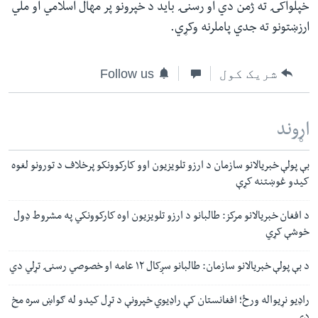
خپلواکۍ ته ژمن دي او رسنۍ باید د خپرونو پر مهال اسلامي او ملي
ارزښتونو ته جدي پاملرنه وکړي.
شریک کول
Follow us
اړوند
بې پولې خبریالانو سازمان د ارزو تلویزیون اوو کارکوونکو پرخلاف د تورونو لغوه
کیدو غوښتنه کړې
د افغان خبریالانو مرکز: طالبانو د ارزو تلویزیون اوه کارکوونکي په مشروط ډول
خوشې کړي
د بې پولې خبریالانو سازمان: طالبانو سږکال ۱۲ عامه او خصوصي رسنۍ تړلي دي
راډیو نړیواله ورځ؛ افغانستان کې راډیوي خپرونې د تړل کیدو له ګواښ سره مخ
دي