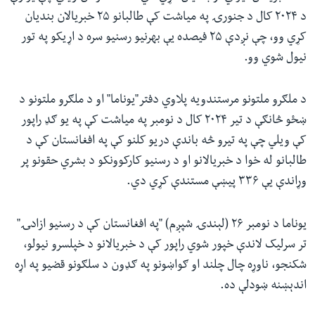
د ۲۰۲۴ کال د جنورۍ په میاشت کې طالبانو ۲۵ خبریالان بندیان
کړي وو، چې نږدې ۲۵ فیصده یې بهرنیو رسنیو سره د اړیکو په تور
نیول شوي وو.
د ملګرو ملتونو مرستندویه پلاوي دفتر"یوناما" او د ملګرو ملتونو د
ښځو څانګې د تیر ۲۰۲۴ کال د نومبر په میاشت کې په یو ګډ راپور
کې ویلي چې په تیرو څه باندې دریو کلنو کې په افغانستان کې د
طالبانو له خوا د خبریالانو او د رسنیو کارکوونکو د بشري حقونو پر
وړاندې یې ۳۳۶ پیښې مستندې کړي دي.
یوناما د نومبر ۲۶ (لېندۍ شپږم) "په افغانستان کې د رسنیو ازاد‍ۍ"
تر سرلیک لاندې خپور شوي راپور کې د خبریالانو د خپلسرو نیولو،
شکنجو، ناوړه چال چلند او ګواښونو په ګډون د سلګونو قضیو په اړه
اندېښنه ښودلې ده.