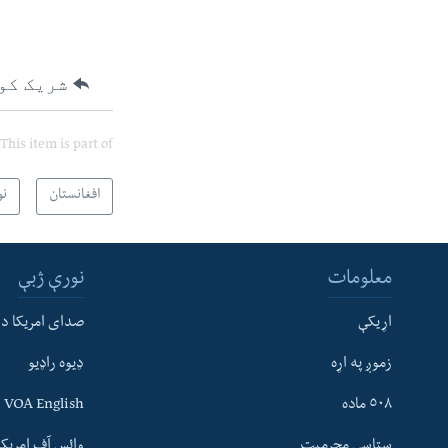
شریک کو
This item is part of
افغانستان
نو
معلومات
نورې ژبې
اړیکې
صدای امریکا د
زموږ په اړه
ډیوه راډیو
له مونږ سره په تماس کې پاتې شئ
٥٠٨ ماده
VOA English
ستاسې محرمیت
وائس آف امریکہ