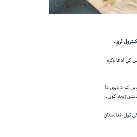
ه یو خبري کنفرانس کې ادعا وکړه
ویل که د دوی دا
باندې ژوند کوي.
ې ټول افغانستان