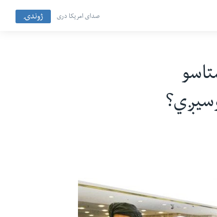
ژوندۍ
صدای امریکا دری
اوره ستاسو
وسیږي؟