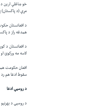
خو ښاغلي ارین د د
مړي (د پاکستان) پ
د افغانستان حکوت 
همدغه راز د پاکست
د افغانستان د کور
لاسه مه ورکوئ او
افغان حکومت همدغه
سقوط ادعا هم رد ک
د روسیې ادعا
د روسیې د بهرنیو 