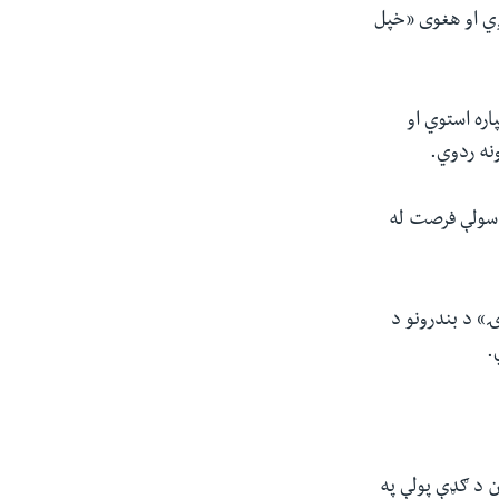
ږي او هغوی «خپل
اره استوي او
نه ردوي.
د سولې فرصت له
» د بندرونو د
.
ن د ګډې پولې په