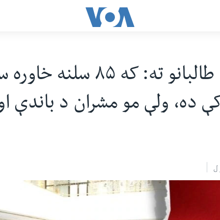
حکومت طالبانو ته: که ۸۵ سلنه خ
ې ده، ولې مو مشران د باندې ا
ل