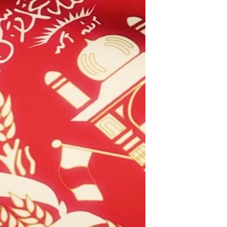
ئ
ټون
ای
ه
اړ
ئ