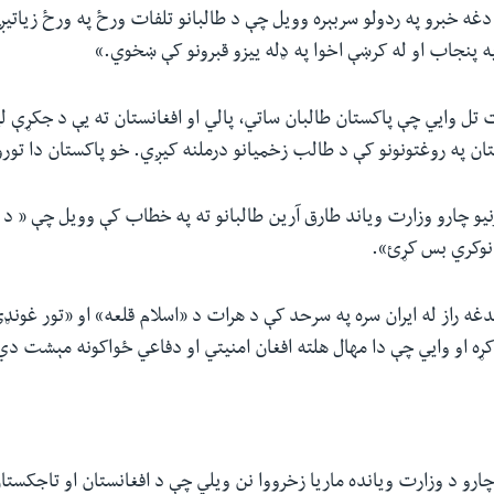
غه خبرو په ردولو سربېره وویل چې د طالبانو تلفات ورځ په ورځ زیاتی
ه پنجاب او له کرښې اخوا په ډله ییزو قبرونو کې ښخوي.»
تل وايي چې پاکستان طالبان ساتي، پالي او افغانستان ته یې د جکړې لپ
ان په روغتونونو کې د طالب زخمیانو درملنه کیږي. خو پاکستان دا تورو
نیو چارو وزارت ویاند طارق آرین طالبانو ته په خطاب کې وویل چې « 
 نوکري بس کړئ».
 راز له ایران سره په سرحد کې د هرات د «اسلام قلعه» او «تور غونډۍ
ړه او وايي چې دا مهال هلته افغان امنیتي‌ او دفاعي ځواکونه مېشت دي
چارو د وزارت ویانده ماریا زخرووا نن ویلي چې د افغانستان او تاجکستا