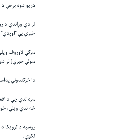
دریو دوه برخې د ط
تر دې وړاندې د رو
خبرې یې "اوږدې" 
سرګې لاوروف ویلي
سولې خبرې( تر دې 
دا څرګندونې پداسې حال کې کیږي چې 
سره لدې چې د افغا
څه ندي ویلي، خو 
روسیه د ترویکا د 
نکوي.