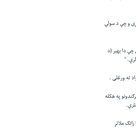
ړی و چې د سولې
ې دا بهیر (د
ري. "
ګندونو په هکله
لري.
راتګ ملاتړ