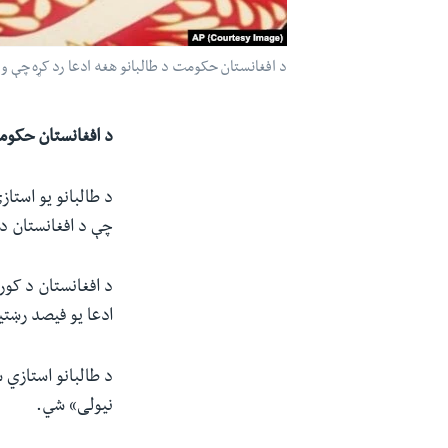
د افغانستان حکومت د طالبانو هغه ادعا رد کړه چې وايي د افغانستان په ۵
د افغانستان حکومت د طال
چې د افغانستان د ۳۹۸ ولسوالیو له ډلې یې ۲۵۰ یې د هغو په کنترول کې د
د افغانستان د کور
ادعا یو فیصد رښتی
د طالبانو استازي 
نیولی»‌ شي.