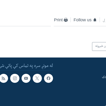
ل
Follow us
Print
ر خبرونه
له مونږ سره په تماس کې پاتې شئ
ری