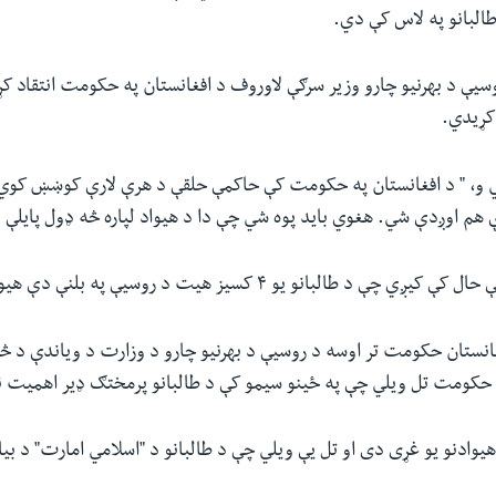
البانو په لاس کې دي.
سیې د بهرنیو چارو وزیر سرګې لاوروف د افغانستان په حکومت انتقاد ک
کړیدي.
 و، " د افغانستان په حکومت کې حاکمې حلقې د هرې لارې کوښښ کوي چ
هم اوږدې شي. هغوي باید پوه شي چې دا د هیواد لپاره څه ډول پایلې ل
د طالبانو یو ۴ کسیز هیت د روسیې په بلنې دې هیواد ته ورغلی .
نستان حکومت تر اوسه د روسیې د بهرنیو چارو د وزارت د ویاندې د څر
حکومت تل ویلي چې په ځینو سیمو کې د طالبانو پرمختګ ډیر اهمیت ن
هیوادنو یو غړی دی او تل یې ویلي چې د طالبانو د "اسلامي امارت" د بیا 