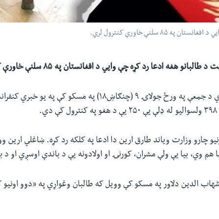
۸ سلنې خاورې کنترول لري.
بانو هغه ادعا رد کړه چې وايي د افغانستان په ۸۵ سلنې خاورې کنترول لري.
د طالبانو یو استازي د جمعې په ورځ جولاۍ ۹ (چنګاښ۱۸) په مسکو کې پ
ي.
نیو چارو وزارت ویاند طارق ارین دا ادعا په کلکه رد کړه. ښاغلي ارین و
ا هم وي، بیا یې ولې مشران، کورنۍ او اولادونه یې د باندې اوسږي او د 
شهاب الدین دلاور په مسکو کې وویل که طالبان وغواړي په «دوو اونیو ک