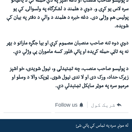
د پولیسو صاحب منصب او دغه آشپز په دې حمله کې د یاغیانو
سره لاس یو کړی و. دوي د هلمند د لشکرگاه په ولسوالۍ کې یو
پولیس هم وژلی دی. دغه خبره د هلمند د والي د دفتر په بیان کې
شویده.
دوي دوه تنه صاحب منصبان مصموم کړي او بیا جگړه مارانو د بهر
نه په تاڼې حمله کړیده او پاتې څلور کسه ماموران یې وژلي دي.
د پولیسو صاحب منصب، چه تښتیدلی و، نیول شویدی، خو اشپز
زیرک حداد، ورک دی او لا ندی نیول شوی. ټوپک والا د وسلو او
مرمیو سره په موټر سایکل تښتېدلي دي.
شریک کول
Follow us
له مونږ سره په تماس کې پاتې شئ