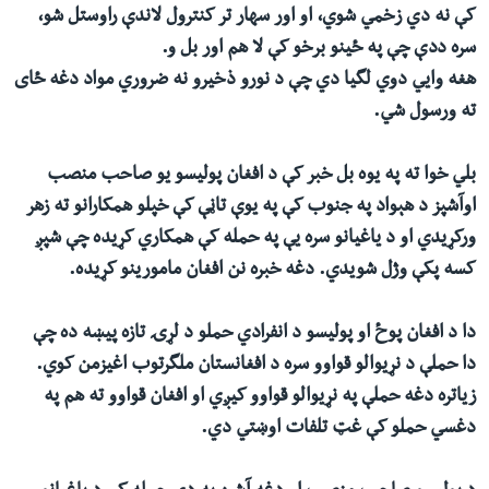
کې نه دي زخمي شوي، او اور سهار تر کنترول لاندې راوستل شو،
سره ددې چې په ځینو برخو کې لا هم اور بل و.
هغه وایي دوي لگیا دي چې د نورو ذخیرو نه ضروري مواد دغه ځای
ته ورسول شي.
بلي خوا ته په یوه بل خبر کې د افغان پولیسو یو صاحب منصب
اوآشپز د هېواد په جنوب کې په یوې تاڼې کې خپلو همکارانو ته زهر
ورکړیدي او د یاغیانو سره یې په حمله کې همکاري کړیده چې شپږ
کسه پکې وژل شویدي. دغه خبره نن افغان مامورینو کړیده.
دا د افغان پوځ او پولیسو د انفرادي حملو د لړۍ تازه پیښه ده چې
دا حملې د نړیوالو قواوو سره د افغانستان ملگرتوب اغیزمن کوي.
زیاتره دغه حملې په نړیوالو قواوو کیږي او افغان قواوو ته هم په
دغسي حملو کې غټ تلفات اوښتي دي.