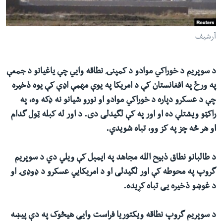
ئ
له مونږ سره په تماس کې پاتې شئ
ټون
آرشیف
ای
ه
ژبې
اړ
د سوپریم د خوراکي موادو د کمپنۍ نطاقه وایي چې یاغیانو د جمعې
ئ
په ورځ په افغانستان کې د امریکا په یوې مهمې اډې کې یوه ذخیره
چې د عسکرو دپاره د خوراکي موادو او نورو شیانو نه ډکه وه، په
راکټو ویشتلې ده او اور په کې لگیدلی دی. د اور له کبله ټول گدام
او هر څه چز په کز وو، تباه شویدي.
د طالبانو نطاق ذبیح الله مجاهد په ایمېل کې ویلي دي د سوپریم
گروپ په محوطه کې اور لگیدلی او د امریکایي عسکرو د ډوډۍ او
د غوښو ذخیره یی تباه کړیده.
د سوپریم گروپ نطاقه ویکتوریا فراست وایی هیڅوک په دې پیښه