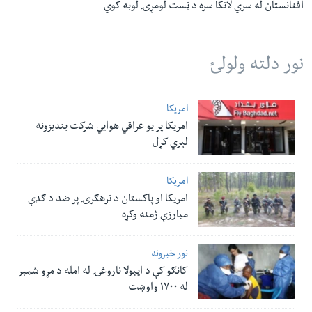
افغانستان له سري لانکا سره د ټست لومړۍ لوبه کوي
نور دلته ولولئ
امریکا
امریکا پر یو عراقي هوایي شرکت بندیزونه
لېري کړل
امریکا
امریکا او پاکستان د ترهګرۍ پر ضد د ګډې
مبارزې ژمنه وکړه
نور خبرونه
کانګو کې د ایبولا ناروغۍ له امله د مړو شمېر
له ۱۷۰۰ واوښت