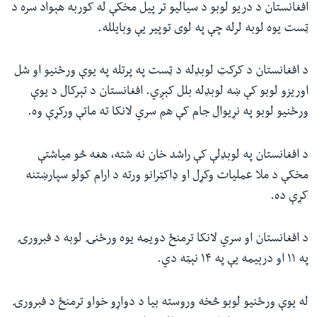
افغانستان د دریو لوبو د سیالیو تر پيل مخکې له کوربه هېواد سره د
ټست یوه لوبه لرله چې په لوی توپیر یې وبایلله.
د افغانستان د کرکټ لوبډله د ټست په پرتله په یوې ورځنیو او شل
اوریزو لوبو کې ښه لوبډله بلل کېږي. افغانستان د تېرکال د یوې
ورځنیو لوبو په نړیوال جام کې هم سري لانکا ته ماتې ورکړې وه.
د افغانستان په لوبډلې کې راشد خان نه شته، هغه څو میاشتې
مخکې د ملا عملیات وکړل او ډاکټرانو ورته د ارام کولو سپارښتنه
کړې ده.
د افغانستان او سري لانکا ترمنځ دویمه یوه ورځنۍ لوبه د فبرورۍ
په ۱۱ او درېیمه یې په ۱۴ نېټه دي.
له یوې ورځنیو لوبو څخه وروسته بیا د دواړو خواو ترمنځ د فبرورۍ