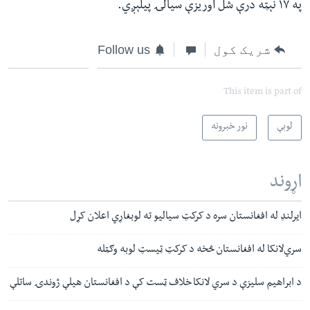
په ۱۷ نېټه درې شل اوریزې سیالۍ پیلېږي.
شریک کول
Follow us
This item is part of
لوبې
نور خبرونه
اړوند
ایرلنډ له افغانستان سره د کرکټ سیالیو ته لوبغاړي اعلان کړل
سري‌لانکا له افغانستان څخه د کرکټ ټیسټ لوبه وګټله
د ابراهیم سلیزې د سري لانکا خلاف ټست کې د افغانستان هیلې ژوندۍ ساتلې