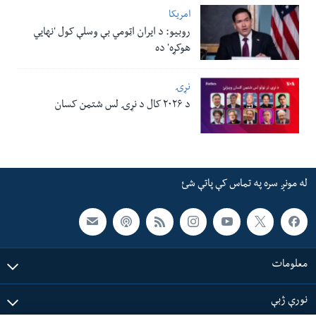
امریکا
روبیو: د ایران اټومي بې وسلې کول 'نهايي
هوکړه' ده
نړۍ
د ۲۰۲۶ کال د نړۍ لس شتمن کسان
له مونږ سره په تماس کې پاتې شئ
معلومات
نورې ژبې