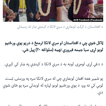
ئ
له مونږ سره په تماس کې پاتې شئ
ټون
ای
ه
د افغانستان د کرکټ لوبغاړي د سري لانکا د کېنډې ښار ته رسېدلي
ژبې
اړ
ئ
ټاکل شوې چې د افغانستان او سري لانکا ترمنځ د دریو یوې ورځنیو
لوبو لړۍ سبا جمعه فبروري نهمه (سلواغه ۲۰) پیل شي.
د دغې لړۍ لومړۍ لوبه به د سري لانکا د کېنډي په ښار کې کېږي.
یو شمېر هغه افغان لوبغاړي چې له سري لانکا سره په ورستۍ ټست
لوبې کې نه وو، د یوې ورځنیو لوبو لپاره له لوبدلې سره یو ځای شوي
‌دي.