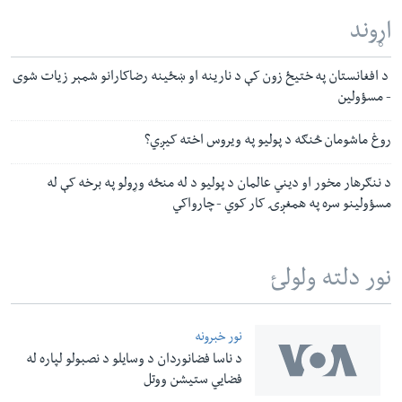
اړوند
د افغانستان په ختیځ زون کې د نارینه او ښځینه رضاکارانو شمېر زیات شوی
- مسؤولین
روغ ماشومان څنګه د پولیو په ویروس اخته کیږي؟
د ننګرهار مخور او دیني عالمان د پولیو د له منځه وړولو په برخه کې له
مسؤولینو سره په همغږۍ کار کوي - چارواکي
نور دلته ولولئ
نور خبرونه
د ناسا فضانوردان د وسایلو د نصبولو لپاره له
فضایي ستیشن ووتل