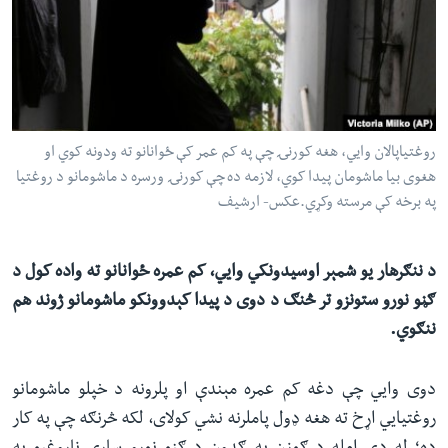
ئ
له مونږ سره په تماس کې پاتې شئ
ټون
ای
ه
ژبې
اړ
روغتیاپالان وايي، هغه کورنۍ چې په کم عمر کې ځوانانو ته ودونه کوي او
ئ
هغوی بیا ماشومان پیدا کوي، لازمه ده چې کورنۍ ورسره د ماشومانو د روغتیا
په برخه کې مرسته وکړي.عکس- ارشیف​
د ننګرهار یو شمېر اوسیدونکي وایي،
کم عمره ځوانانو ته واده کول د
ګڼو نورو ستونزو تر څنګ د دوی د پیدا کېدوونکو ماشومانو ژوند هم
ننګوي
.
دوی وايي چې دغه کم عمره مېندې او پلرونه د خپلو ماشومانو
روغتیایي اړخ ته هغه ډول پاملرنه نشي کولای، لکه څرنګه چې په کار