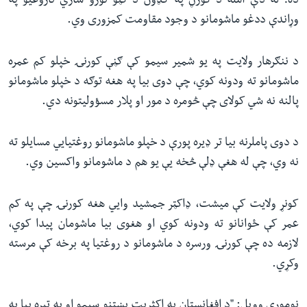
ده؛ له دې امله د ګوزڼ په ګډون د ګڼو نورو ساري ناروغیو په
وړاندې ددغو ماشومانو د وجود مقاومت کمزوری وي.
د ننګرهار ولایت په یو شمیر سیمو کې ګڼې کورنۍ خپلو کم عمره
ماشومانو ته ودونه کوي، چې دوی بیا په هغه توګه د خپلو ماشومانو
پالنه نه شي کولای چې څومره د مور او پلار مسؤولیتونه دي.
د دوی پاملرنه بیا تر ډیره پورې د خپلو ماشومانو روغتیايي مسایلو ته
نه وي، چې له هغې ډلې څخه یې یو هم د ماشومانو واکسین وي.
کونړ ولایت کې میشت، ډاکټر جمشید وايي هغه کورنۍ چې په کم
عمر کې ځوانانو ته ودونه کوي او هغوی بیا ماشومان پیدا کوي،
لازمه ده چې کورنۍ ورسره د ماشومانو د روغتیا په برخه کې مرسته
وکړي.
نوموړي وویل: "د افغانستان په اکثریت پښتنو سیمو او په تیره بیا په