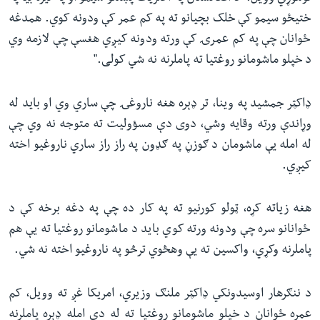
ختیځو سیمو کې خلک بچیانو ته په کم عمر کې ودونه کوي. همدغه
ځوانان چې په کم عمرۍ کې ورته ودونه کیږي هغسې چې لازمه وي
د خپلو ماشومانو روغتیا ته پاملرنه نه شي کولی."
ډاکټر جمشید په وینا، تر ډېره هغه ناروغۍ چې ساري وي او باید له
وړاندې ورته وقایه وشي، دوی دې مسؤولیت ته متوجه نه وي چې
له امله یې ماشومان د ګوزڼ په ګډون په راز راز ساري ناروغیو اخته
کیږي.
هغه زیاته کړه، ټولو کورنیو ته په کار ده چې په دغه برخه کې د
ځوانانو سره چې ودونه ورته کوي باید د ماشومانو روغتیا ته یې هم
پاملرنه وکړي، واکسین ته یې وهڅوي ترڅو په ناروغیو اخته نه شي.
د ننګرهار اوسیدونکي ډاکټر ملنګ وزیري، امریکا غږ ته وویل، کم
عمره ځوانان د خپلو ماشومانو روغتیا ته له دې امله ډېره پاملرنه