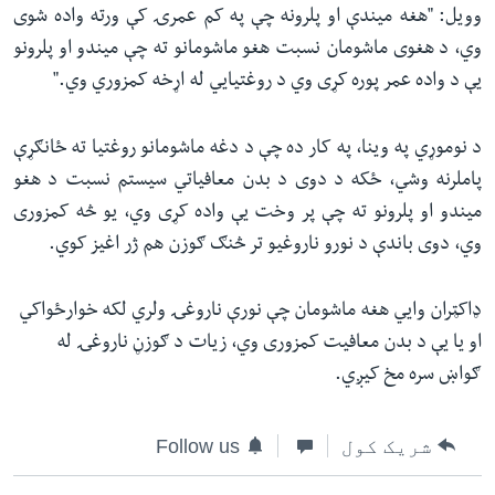
وویل: "هغه میندې او پلرونه چې په کم عمرۍ کې ورته واده شوی
وي، د هغوی ماشومان نسبت هغو ماشومانو ته چې میندو او پلرونو
یې د واده عمر پوره کړی وي د روغتیایي له اړخه کمزوري وي."
د نوموړي په وینا، په کار ده چې د دغه ماشومانو روغتیا ته ځانګړې
پاملرنه وشي، ځکه د دوی د بدن معافیاتي سیستم نسبت د هغو
میندو او پلرونو ته چې پر وخت یې واده کړی وي، یو څه کمزوری
وي، دوی باندې د نورو ناروغیو تر څنګ ګوزن هم ژر اغیز کوي.
ډاکټران وايي هغه ماشومان چې نورې ناروغۍ ولري لکه خوارځواکي
او یا یې د بدن معافیت کمزوری وي، زیات د ګوزڼ ناروغۍ له
ګواښ سره مخ کیږي.
شریک کول
Follow us