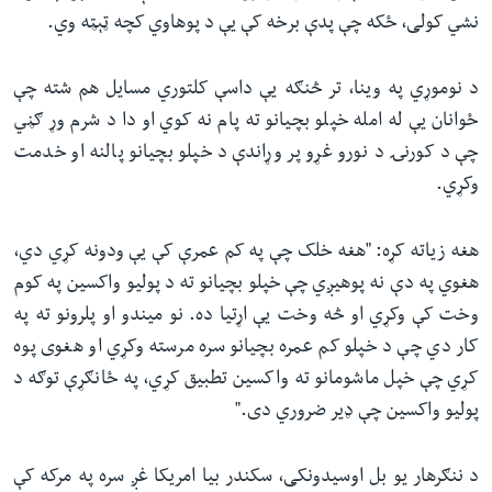
نشي کولی، ځکه چې پدې برخه کې یې د پوهاوي کچه ټېټه وي.
د نوموړي په وینا، تر څنګه یې داسې کلتوري مسایل هم شته چې
ځوانان یې له امله خپلو بچیانو ته پام نه کوي او دا د شرم وړ ګڼي
چې د کورنۍ د نورو غړو پر وړاندې د خپلو بچیانو پالنه او خدمت
وکړي.
هغه زیاته کړه: "هغه خلک چې په کم عمرې کې یې ودونه کړي دي،
هغوي په دې نه پوهیږي چې خپلو بچیانو ته د پولیو واکسین په کوم
وخت کې وکړي او څه وخت یې اړتیا ده. نو میندو او پلرونو ته په
کار دي چې د خپلو کم عمره بچیانو سره مرسته وکړي او هغوی پوه
کړي چې خپل ماشومانو ته واکسین تطبیق کړي، په ځانګړې توګه د
پولیو واکسین چې ډیر ضروري دی."
د ننګرهار یو بل اوسیدونکی، سکندر بیا امریکا غږ سره په مرکه کې