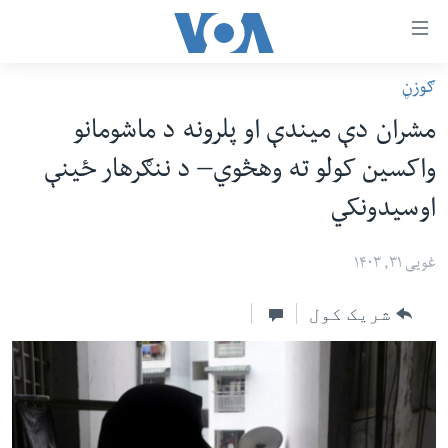
اس
ګوزڼ
سي
کورپاڼه
مشران دې میندې او پلرونه د ماشومانو
ړ
افغانستان
واکسین کولو ته وهڅوي– د ننګرهار ځینې
تصالات
سیمه
اوسیدونکي
صلي
امریکا
تن
نړۍ
غویی ۳۱, ۱۴۰۳
ه
ښځې او نجونې
اړ
شریک کول
ئ
ځوانان
مومي
د بیان ازادي
ارښود
روغتیا
ه
سرمقاله
اړ