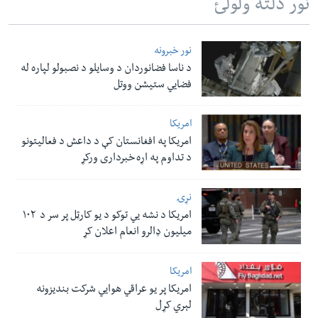
نور دلته ولولئ
نور خبرونه
د ناسا فضانوردان د وسایلو د نصبولو لپاره له
فضایي ستیشن ووتل
امریکا
امریکا په افغانستان کې د داعش د فعالیتونو
د تداوم په اړه خبرداری ورکړ
نړۍ
امریکا د نشه یي توکو د یو کارټل پر سر د ۱۰۲
میلیون ډالرو انعام اعلان کړ
امریکا
امریکا پر یو عراقي هوایي شرکت بندیزونه
لېري کړل