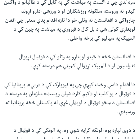
سره لدې چې د اګست په میاشت کې په کابل کې د طالبانو د واکمن
کیدو نه وروسته سلګونه ورزشکاران او د ورزشي ادارو اړوند
چارواکي د افغانستان نه وتلي خو دا تازه اقدام پدې معنی چې افغان
لوبغاړي کولی شي د بل کال د فبروري په میاشت په چین کې د
المپیک په سیالیو کې برخه واخلي.
د افغانستان څخه د ځینو لوبغاړو په وتلو کې د فوټبال نړیوال
فدراسیون او د المپیک نړیوالې کمیټې هم مرسته کړې.
دا اقدام داسې وخت کیږي چې په نیویارک کې د «ربي»، بریتانیا کې
د فوټبال د یو کلب او «کیم کارداشیان ویسټ» سازمان په مرسته د
افغانستان د ښځو فوټبال د لوبډلې غړې له پاکستان څخه بریتانیا ته
ورسېدې.
د دوی لپاره یوه الوتکه کرایه شوې وه. په الوتکې کې د فوټبال د