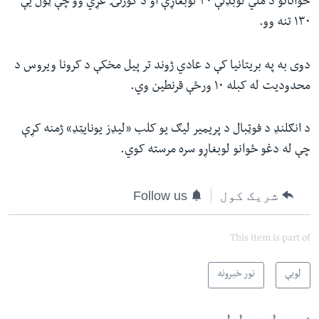
ځوانانو د ملي‌ لوبډلې ۳۰ لوبغاړې او د کورنۍ غړي وو چې ټول یې
۱۳۰ تنه وو.
دوی به په بریتانیا کې د عادي ژوند تر پیل مخکې د کرونا ویروس د
محدودیت له کبله ۱۰ ورځې قرنطین وي‌.
د انګلنډ د فوټبال د پریمیر لیګ یو کلب «لیډز یونایټډ» ژمنه کړې
چې له دغو ځوانو لوبغاړو سره مرسته کوي.
شریک کول
Follow us
This item is part of
لوبې
نور خبرونه