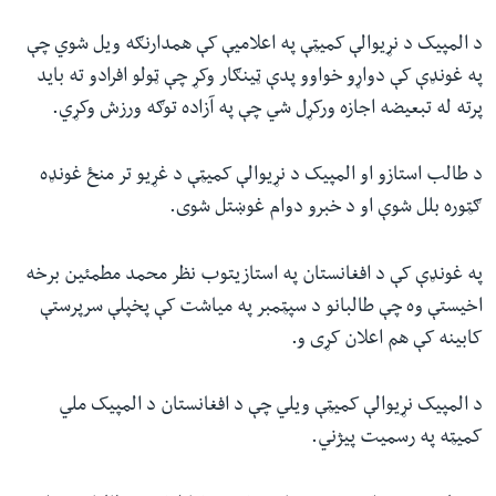
د المپیک د نړیوالې کمیټې په اعلامیې کې همدارنګه ویل شوي چې
په غونډې کې دواړو خواوو پدې ټینګار وکړ چې ټولو افرادو ته باید
پرته له تبعیضه اجازه ورکړل شي چې په آزاده توګه ورزش وکړي.
د طالب استازو او المپیک د نړیوالې کمیټې د غړیو تر منځ غونډه
ګټوره بلل شوې او د خبرو دوام غوښتل شوی.
په غونډې کې د افغانستان په استازیتوب نظر محمد مطمئین برخه
اخیستې وه چې طالبانو د سپټمبر په میاشت کې پخپلې سرپرستې
کابینه کې هم اعلان کړی و.
د المپیک نړیوالې کمیټې ویلي چې د افغانستان د المپیک ملي
کمیټه په رسمیت پیژني.