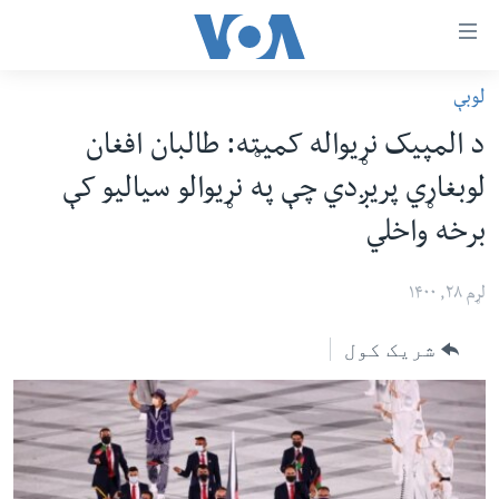
اس
لوبې
سي
کورپاڼه
د المپیک نړیواله کمیټه: طالبان افغان
ړ
افغانستان
لوبغاړي پریږدي چې په نړیوالو سیالیو کې
تصالات
سیمه
برخه واخلي
صلي
امریکا
تن
نړۍ
لړم ۲۸, ۱۴۰۰
ه
ښځې او نجونې
اړ
شریک کول
ئ
ځوانان
مومي
د بیان ازادي
ارښود
روغتیا
ه
سرمقاله
اړ