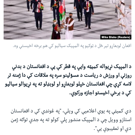
ئ
له مونږ سره په تماس کې پاتې شئ
ټون
ای
ه
ژبې
اړ
افغان لوبغاړو تیر ځل د ټوکیو په المپیک سیالیو کې هم برخه اخیستې وه.
ئ
د المپیک نړیواله کمیټه وایي په قطر کې یې د افغانستان د بدني
روزنې او ورزش د ریاست د مسؤلینو سره په ملاقات کې دا ژمنه تر
لاسه کړې چې افغانستان خپلو لوبغاړو او لوبډلو ته په نړیوالو سیالیو
کې د برخې اخیستو اجازه ورکوي.
دې کمیټې په یوې اعلامیې کې ویلي، "په غونډې کې د افغانستان
استازو وویل چې د المپیک منشور پلي کولو ته په جدي توګه ژمن
دي او تعقیبوي یي".