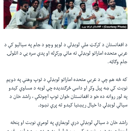
ئ
له مونږ سره په تماس کې پاتې شئ
ټون
ای
ه
ژبې
اړ
د افغانستان د کرکټ ملي لوبډلې د لویو وچو د جام په سیالیو کې د
ئ
عربي متحده اماراتو لوبډلې ته ماتې ورکړله او پدې سره یې د اتلولۍ
جام وګاټه.
که څه هم چې د عربي متحده اماراتو لوبډلې د توپ وهنې په دویم
نوبت کې ښه پیل وکړ او داسې څرګندیده چې لوبه د مساوي کیدو
په لور روانه ده خو د افغانستان ځوان توپ اچونکي ، راشد خان د
سیالې لوبډلې دا خیال ریښتیا کیدو ته پرې نښود.
راشد خان د سیالې لوبډلې درې لوبغاړي په لومړي نوبت او پنځه