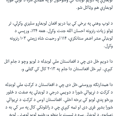
لوبغاړي په دویم نوبت کې وسوځول او په همدې سره د لوبې غوره
لوبغاړي هم وټاکل شو.
د توپ وهنې په برخې کې بیا درېو افغان لوبغاړو سلیزې وکړلې، تر
ټولو زیات رنزونه احسان الله جنت وکړل. هغه ۱۲۴، ورپسې د
لوبډلې مشر اضغر ستانکزي، ۱۱۴ او رحمت شاه زرمتي ۱۰۳ رنزونه
وکړل.
دا دویم ځل دی چې د افغانستان ملي لوبډله د لویو وچو د جام اتل
کیږي. تیر ځل افغانستان دا جام په ۲۰۱۳ کال کې ګټلی و.
دا همدارنګه وروستی ځل دی چې د افغانستان د کرکټ ملي لوبډله
د کرکټ د نړیوالې شورا د دویمې درجې د لوبډلې په صفت د څلور
ورځو پدې لوبو کې برخه اخلي. افغانستان اوس د کرکټ د نړیوالې
شورا بشپړ غړی دی او تمه کیږي چې د راتلونکي کال په سر کې به د
زمبابوې د لوبډلې سره د ټیسټ یا پنځو ورځنیو لوبو لومړنۍ لوبه