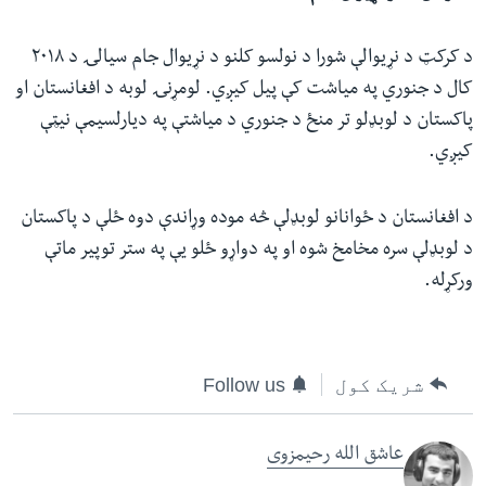
د کرکټ د نړیوالې شورا د نولسو کلنو د نړیوال جام سیالۍ د ۲۰۱۸
کال د جنوري په میاشت کې پیل کیږي. لومړنۍ لوبه د افغانستان او
پاکستان د لوبډلو تر منځ د جنوري د میاشتې په دیارلسیمې نیټې
کیږي.
د افغانستان د ځوانانو لوبډلې څه موده وړاندې دوه ځلې د پاکستان
د لوبډلې سره مخامخ شوه او په دواړو ځلو یې په ستر توپیر ماتې
ورکړله.
شریک کول
Follow us
عاشق الله رحیمزوی