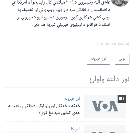
عاشق الله رحیمزوی د ۲۰۰۹ میلادي کال راپدیخوا د امریکا غږ
د افغانستان د څانګې سره د راډیو، ویب پاڼې او تخنیک په
برخې کښې همکاري کوي. نوموړی د خبرو اترو د خپرونې تر
څنګ د ځوانانو د اوونیزې خپرونې کوربه هم دی.
This item is part of
لوبې
نور خبرونه
نور دلته ولولئ
نور خبرونه
څنګه د ځنګلي اورونو لوګي د خلکو روغتیا له
جدي ګواښ سره مخ کوي؟
امریکا