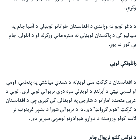
وکړي.
د دغو لوبو نه وړاندې د افغانستان ځوانانو لوبډلې د آسیا جام په
سیالیو کې د پاکستان لوبډلې ته ستره ماتې ورکړله او د اتلولۍ جام
یې کور ته یوړ.
راتلونکې لوبې
د افغانستان د کرکټ ملي لوبډله د همدې میاشتې په پنځمې، اومې
او لسمې نیټې د آیرلنډ د لوبډلې سره درې نړیوالې لوبې لري. لوبې د
عربي متحده اماراتو د شارجې په لوبغالي کې کیږي چې د افغانستان
د کرکټ "هوم ګروانډ" دی.دا د نړیوالې شورا د بشپړ غړيتوب تر
لاسه کولو وروسته د دواړو هیوادونو لومړنی سیریز دی.
د نولس کلنو نړیوال جام