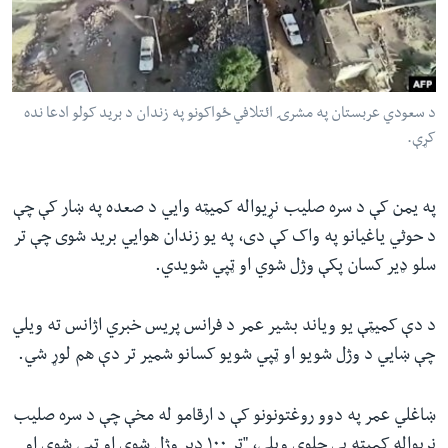
ئ
له مونږ سره په تماس کې پاتې شئ
ټون
ای
ه
د سعودي عربستان په مشرۍ ائتلافي ځواکونو په زندان د برید کولو ادعا نده
ژبې
اړ
کړې.
ئ
په یمن کې د سره صلیب نړیواله کمیټه وایي د صعده په ښار کې چې
د حوثي یاغیانو په واک کې دی، په یو زندان هوایي برید شوی چې تر
سلو ډیر کسان پکې وژل شوي او ټپي شویدي.
د دې کمیټې یو ویاند بشیر عمر د فرانس پریس خبري اژانس ته ویلي
چې ښایي د وژل شویو او ټپي شویو کسانو شمیر تر دې هم لوړ شي.
ښاغلي عمر په دوو روغتونونو کې د ارقامو له مخې چې د سره صلیب
نړیواله کمیټه یې چلوي ویلي، "تر ۱۰۰ ډیر وژل شوي او ټپي شوي او