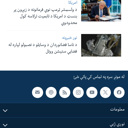
امریکا
د ولسمشر ټرمپ نوي فرمانونه د زېږون پر
بنسټ د امریکا د تابعیت ترلاسه کول
محدودوي
نور خبرونه
د ناسا فضانوردان د وسایلو د نصبولو لپاره له
فضایي ستیشن ووتل
له مونږ سره په تماس کې پاتې شئ
معلومات
نورې ژبې