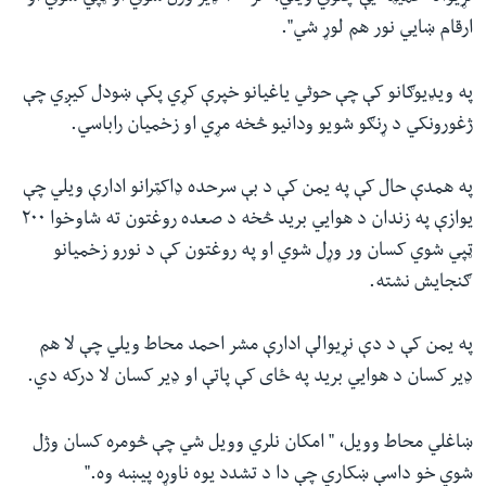
ارقام ښایي نور هم لوړ شي".
په ویډیوګانو کې چې حوثي یاغیانو خپرې کړي پکې ښودل کیږي چې
ژغورونکي د ړنګو شویو ودانیو څخه مړي او زخمیان راباسي.
په همدې حال کې په یمن کې د بې سرحده ډاکټرانو ادارې ویلي چې
یوازې په زندان د هوایي برید څخه د صعده روغتون ته شاوخوا ۲۰۰
ټپي شوي کسان ور وړل شوي او په روغتون کې د نورو زخمیانو
ګنجایش نشته.
په یمن کې د دې نړیوالې ادارې مشر احمد محاط ویلي چې لا هم
ډیر کسان د هوایي برید په ځای کې پاتې او ډیر کسان لا درکه دي.
ښاغلي محاط وویل، " امکان نلري وویل شي چې څومره کسان وژل
شوي خو داسې ښکاري چې دا د تشدد یوه ناوړه پیښه وه."