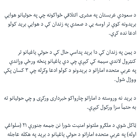
د سعودي عربستان په مشرۍ ائتلافي ځواکونه چې په حوثیانو هوایي
بریدونه کوي تر اوسه یې د صعدې په زندان کې د هوایي برید کولو
ادعا نده کړې.
د یمن په زندان کې دا برید پداسې حال کې د حوثي یاغیانو تر
کنټرول لاندې سیمه کې کیږي چې دې یاغیانو پنځه ورځې وړاندې
په عربي متحده اماراتو د بریدونو د کولو ادعا وکړله چې ۳ کسان پکې
ووژل شول.
د برید نه وروسته د اماراتو چارواکو خبرداری ورکړی و چې حوثیانو ته
به حتماً سزا ورکول کیږي.
ټاکل شوې د ملګرو ملتونو امنیت شورا نن جمعه جنوري ۲۱ (سلواغې
اوله) په عربي متحده اماراتو د حوثي یاغیانو د برید په هکله عاجله