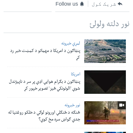
شریک کول
Follow us
نور دلته ولولئ
لمړي خبرونه
پنټاګون د امریکا د مهماتو د کمښت خبر رد
کړ
امریکا
پنټاګون د بګرام هوایي اډې پر سر د ناپيژندل
شوې 'الوتونکي څيز' تصویر خپور کړ
نور خبرونه
څنګه د ځنګلي اورونو لوګي د خلکو روغتیا له
جدي ګواښ سره مخ کوي؟