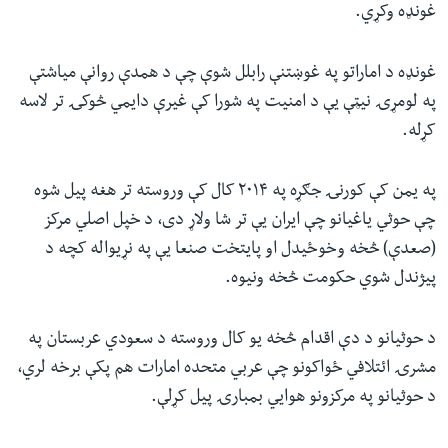
غونډه وکړي.
غونډه د اماراتو په غوښتنې رابلل شوې چې د همدې روانې میاشتې
په لومړۍ نیټې یې د امنیت په شورا کې غیرې دایمي څوکۍ تر لاسه
کړله.
په یمن کې کورنۍ جګړه په ۲۰۱۴ کال کې وروسته تر هغه پیل شوه
چې حوثي یاغیانو چې ایران یې تر شا ولاړ دی، د خپل اصلي مرکز
(صعدې) څخه وخوځیدل او پایتخت صنعا یې په نړیواله کچه د
پیژندل شوي حکومت څخه ونیوه.
د حوثیانو د دې اقدام څخه یو کال وروسته د سعودي عربستان په
مشرۍ ائتلافي ځواکونو چې عربي متحده امارات هم پکې برخه لري،
د حوثیانو په مرکزونو هوایي بمبارۍ پیل کړلې.