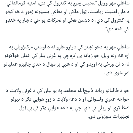
ښاغلي مهر وویل "محبس زموږ په کنترول کې دی، امنیه قومانداني،
د ملي امنیت ریاست، ټول ملکي او دفاعي بنسټونه زموږ د ځواکونو
په کنترول کې دي، د دښمن هڅې او تحرکات یواځې د ښار په څنډو
کې شته دي".
ښاغلي مهر په دغو نښتو کې دواړو غاړو ته د اوښتې مرګ‌ژوبلې په
اړه څه ونه ویل، خو زیاته یې کړه چې په غزني ښار کې افغان ځواکونو
ته د نن ورځې په اوږدو کې او د شپې پر مهال د جدي چاڼیزو عملیاتو
امر شوی دی.
خو د طالبانو ویاند ذبیح‌الله مجاهد په یو بیان کې د غزني ولایت د
خواجه عمري ولسوالۍ او د دغه ولایت د زوړ هوايي ډګر د نیولو
ادعا کړې او ویلي یې دي، چې په دغه هوايي ډګر کې یې ټول
تجهیزات سوزولي دي.