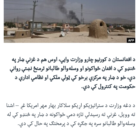
ئ
له مونږ سره په تماس کې پاتې شئ
ټون
ای
ه
ژبې
اړ
ئ
د افغانستان د کورنیو چارو وزارت وايي، اوس هم د غزني ښار په
څنډو کې د افغان ځواکونو او وسله‌والو طالبانو ترمنځ نښتې روانې
دي، خو د ښار په مرکزي برخو کې ټولې ملکي او نظامي ادارې د
حکومت په کنترول کې دي.
د دغه وزارت د ستراتیژیکو اړیکو سلاکار بهار مهر امریکا غږ – اشنا
ته وویل، غزني ته رسیدلي تازه دمي ځواکونه د ښار په څنډو کې له
وسله‌والو طالبانو سره په جګړه کې د پرمختګ په حال کې دي.