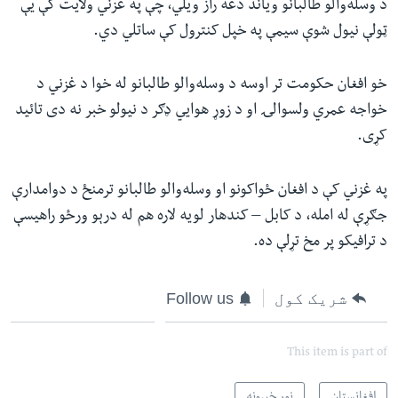
د وسله‌والو طالبانو ویاند دغه راز ویلي، چې په غزني ولایت کې یې
ټولې نیول شوې سیمې په خپل کنترول کې ساتلي دي.
خو افغان حکومت تر اوسه د وسله‌والو طالبانو له خوا د غزني د
خواجه عمري ولسوالۍ او د زوړ هوايي ډګر د نیولو خبر نه دی تائید
کړی.
په غزني کې د افغان ځواکونو او وسله‌والو طالبانو ترمنځ د دوامدارې
جګړې له امله، د کابل – کندهار لویه لاره هم له درېو ورځو راهیسې
د ترافیکو پر مخ تړلې ده.
شریک کول
Follow us
This item is part of