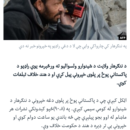
ئ
له مونږ سره په تماس کې پاتې شئ
ټون
ای
ه
ژبې
اړ
په ننګرهار کې چارواکي وايي چې لا د دغې راډیو په خپرونو خبر نه دي
ئ
د ننګرهار ولایت د شینوارو ولسوالیو ته ورڅېرمه یوې راډیو د
پاکستاني پوځ پر پلوی خپرونې پیل کړي او د هند خلاف تبلغات
کوي.
اټکل کېږي چې د پاکستاني پوځ پر پلوی دغه خپرونې د ننګرهار د
شینوارو له کومې سیمې کېږي. په (۹۰،۸)څپو کېدونکي نشرات هر
ماښام له اوو بجو پیلېږي چې څه باندې یو ساعت دوام کوي او
خپرونې یې تر ډېره د هند د حکومت خلاف وي.