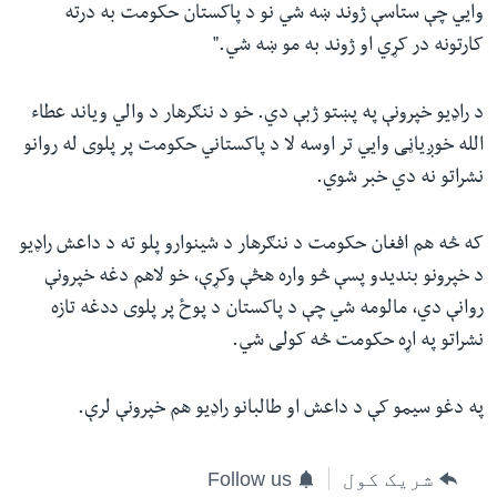
وايي چې ستاسې ژوند ښه شي نو د پاکستان حکومت به درته
کارتونه در کړي او ژوند به مو ښه شي."
د راډیو خپرونې په پښتو ژبې دي. خو د ننګرهار د والي ویاند عطاء
الله خوږیاڼی وايي تر اوسه لا د پاکستاني حکومت پر پلوی له روانو
نشراتو نه دي خبر شوي.
که څه هم افغان حکومت د ننګرهار د شینوارو پلو ته د داعش راډیو
د خپرونو بندیدو پسې څو واره هڅې وکړې، خو لاهم دغه خپرونې
روانې دي، مالومه شي چې د پاکستان د پوځ پر پلوی ددغه تازه
نشراتو په اړه حکومت څه کولی شي.
په دغو سیمو کې د داعش او طالبانو راډیو هم خپرونې لرې.
شریک کول
Follow us