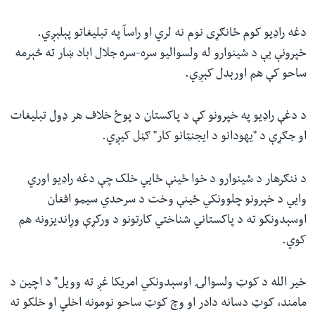
دغه راډیو کوم ځانګړی نوم نه لري او راسآ په تبلیغاتو پېلېږي.
خپرونې یې د شینوارو له ولسوالیو سره-سره جلال اباد ښار ته څېرمه
ساحو کې هم اورېدل کېږي.
د دغې راډیو په خپرونو کې د پاکستان د پوځ خلاف هر ډول تبلیغات
او جګړې د "یهودانو د ایجنټانو کار" ګڼل کیږي.
د ننګرهار د شینوارو د خوا ځینې ځايي خلک چې دغه راډیو اوري
وايي د خپرونو چلوونکي ځینې وخت د سرحدي سیمو افغان
اوسېدونکو ته د پاکستاني شناختي کارتونو د ورکړې وړاندیزونه هم
کوي.
خیر الله د کوټ ولسوالۍ اوسېدونکي امریکا غږ ته وویل" د اچین د
مامند، کوټ دسانه دادر او وچ کوټ ساحو نومونه اخلي او خلکو ته